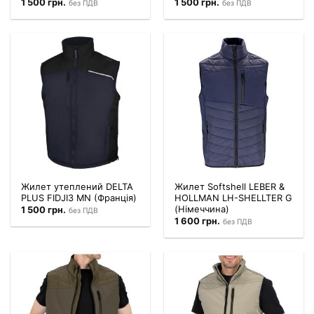
1 500
грн.
1 500
грн.
без ПДВ
без ПДВ
Жилет утеплений DELTA
Жилет Softshell LEBER &
PLUS FIDJI3 MN (Франція)
HOLLMAN LH-SHELLTER G
(Німеччина)
1 500
грн.
без ПДВ
1 600
грн.
без ПДВ