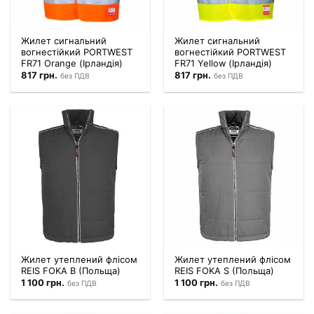
Жилет сигнальний
Жилет сигнальний
вогнестійкий PORTWEST
вогнестійкий PORTWEST
FR71 Orange (Ірландія)
FR71 Yellow (Ірландія)
817
грн.
817
грн.
без ПДВ
без ПДВ
Жилет утеплений флісом
Жилет утеплений флісом
REIS FOKA B (Польща)
REIS FOKA S (Польща)
1 100
грн.
1 100
грн.
без ПДВ
без ПДВ