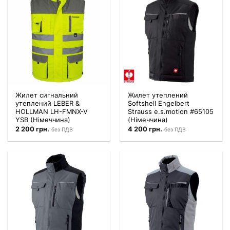
Жилет сигнальний
Жилет утеплений
утеплений LEBER &
Softshell Engelbert
HOLLMAN LH-FMNX-V
Strauss e.s.motion #65105
YSB (Німеччина)
(Німеччина)
2 200
грн.
4 200
грн.
без ПДВ
без ПДВ