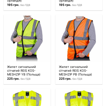
(Ірландія)
(Ірландія)
195
грн.
195
грн.
без ПДВ
без ПДВ
Жилет сигнальний
Жилет сигнальний
сітчатий REIS KOS-
сітчатий REIS KOS-
MESHZIP YB (Польща)
MESHZIP PB (Польща)
225
грн.
225
грн.
без ПДВ
без ПДВ