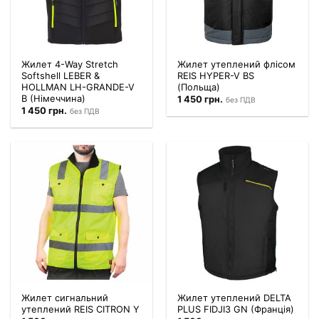
Жилет 4-Way Stretch
Жилет утеплений флісом
Softshell LEBER &
REIS HYPER-V BS
HOLLMAN LH-GRANDE-V
(Польща)
B (Німеччина)
1 450
грн.
без ПДВ
1 450
грн.
без ПДВ
Жилет сигнальний
Жилет утеплений DELTA
утеплений REIS CITRON Y
PLUS FIDJI3 GN (Франція)