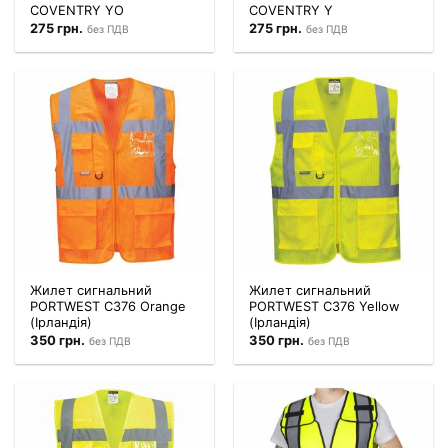
COVENTRY YO
COVENTRY Y
275
грн.
275
грн.
без ПДВ
без ПДВ
Жилет сигнальний
Жилет сигнальний
PORTWEST C376 Orange
PORTWEST C376 Yellow
(Ірландія)
(Ірландія)
350
грн.
350
грн.
без ПДВ
без ПДВ