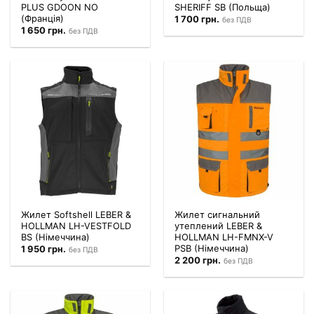
PLUS GDOON NO
SHERIFF SB (Польща)
(Франція)
1 700
грн.
без ПДВ
1 650
грн.
без ПДВ
Жилет Softshell LEBER &
Жилет сигнальний
HOLLMAN LH-VESTFOLD
утеплений LEBER &
BS (Німеччина)
HOLLMAN LH-FMNX-V
PSB (Німеччина)
1 950
грн.
без ПДВ
2 200
грн.
без ПДВ