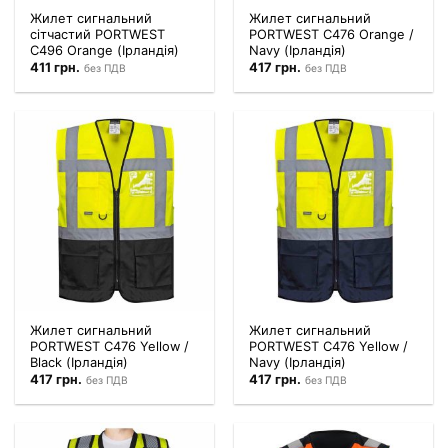
Жилет сигнальний
Жилет сигнальний
сітчастий PORTWEST
PORTWEST C476 Orange /
C496 Orange (Ірландія)
Navy (Ірландія)
411
грн.
417
грн.
без ПДВ
без ПДВ
Жилет сигнальний
Жилет сигнальний
PORTWEST C476 Yellow /
PORTWEST C476 Yellow /
Black (Ірландія)
Navy (Ірландія)
417
грн.
417
грн.
без ПДВ
без ПДВ