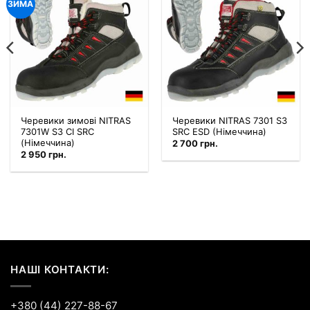
ЗИМА
Черевики зимові NITRAS
Черевики NITRAS 7301 S3
7301W S3 CI SRC
SRC ESD (Німеччина)
(Німеччина)
2 700
грн.
2 950
грн.
НАШІ КОНТАКТИ:
+380 (44) 227-88-67