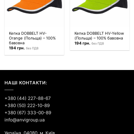
Кепка DOBBELT HV-
Кепка DOBBELT HV-Yellow
Orange (Польща) – 100%
(Польща) – 100% бавовна
бавовна
194
грн.
без ПДВ
194
грн.
без ПДВ
НАШІ КОНТАКТИ:
+380 (44) 227-88-67
+380 (50) 222-10-89
+380 (67) 333-00-89
info@anvigroup.ua
Україна, 04080, м. Київ,