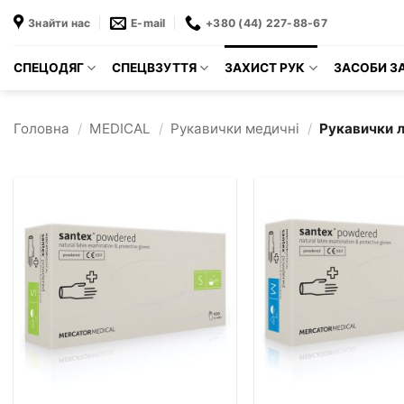
Пропустити
Знайти нас
E-mail
+380 (44) 227-88-67
СПЕЦОДЯГ
СПЕЦВЗУТТЯ
ЗАХИСТ РУК
ЗАСОБИ ЗА
Головна
/
MEDICAL
/
Рукавички медичні
/
Рукавички л