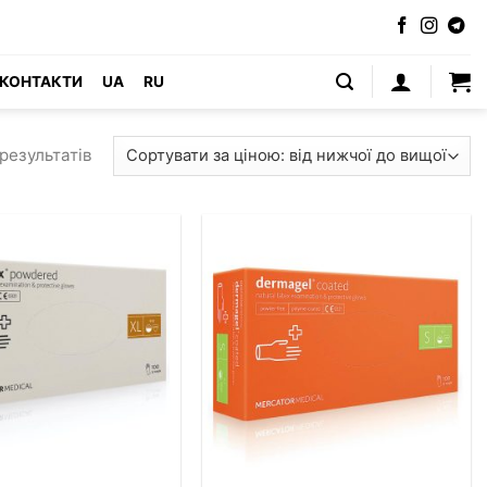
КОНТАКТИ
UA
RU
Сортування
результатів
за
ціною:
від
найнижчої
до
найвищої