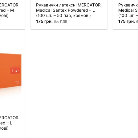
MERCATOR
Рукавички латексні MERCATOR
Рукавичк
red – M
Medical Santex Powdered – L
Medical S
мові)
(100 шт. – 50 пар, кремові)
(100 шт. 
175
грн.
175
грн.
без ПДВ
б
MERCATOR
ed – L
мові)