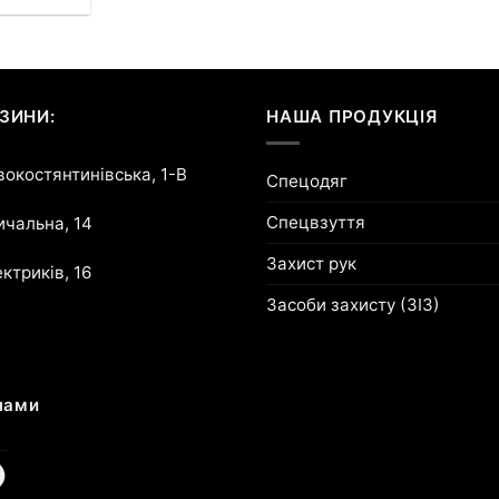
ЗИНИ:
НАША ПРОДУКЦІЯ
овокостянтинівська, 1-В
Спецодяг
Спецвзуття
ричальна, 14
Захист рук
ектриків, 16
Засоби захисту (ЗІЗ)
нами
am
cebook