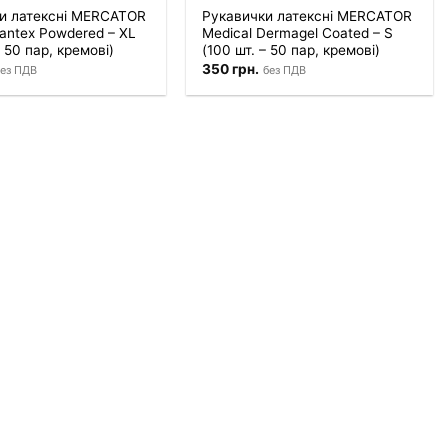
и латексні MERCATOR
Рукавички латексні MERCATOR
antex Powdered – XL
Medical Dermagel Coated – S
– 50 пар, кремові)
(100 шт. – 50 пар, кремові)
350
грн.
ез ПДВ
без ПДВ