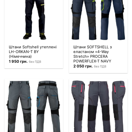
Штани Softshell утеплені
Штани SOFTSHELL з
LH-ORKAN-T BY
еластаном «4-Way
(Німеччина)
Stretch» PROCERA
POWERFLEX-T NAVY
1 950
грн.
без ПДВ
2 050
грн.
без ПДВ