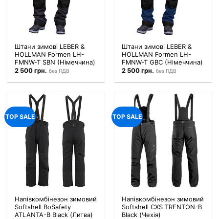
Штани зимові LEBER &
Штани зимові LEBER &
HOLLMAN Formen LH-
HOLLMAN Formen LH-
FMNW-T SBN (Німеччина)
FMNW-T GBC (Німеччина)
2 500
грн.
2 500
грн.
без ПДВ
без ПДВ
TOP SALE
TOP SALE
Напівкомбінезон зимовий
Напівкомбінезон зимовий
Softshell BoSafety
Softshell CXS TRENTON-B
ATLANTA-B Black (Литва)
Black (Чехія)