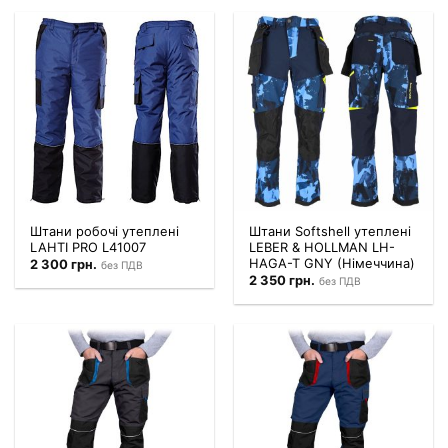
Штани робочі утеплені
Штани Softshell утеплені
LAHTI PRO L41007
LEBER & HOLLMAN LH-
HAGA-T GNY (Німеччина)
2 300
грн.
без ПДВ
2 350
грн.
без ПДВ