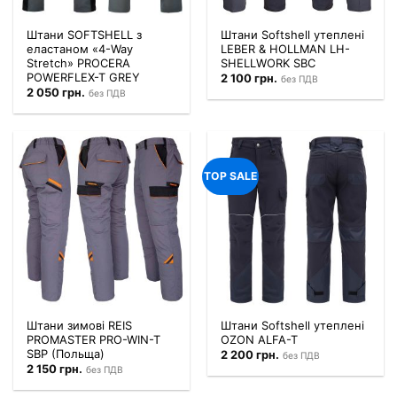
Штани SOFTSHELL з
Штани Softshell утеплені
еластаном «4-Way
LEBER & HOLLMAN LH-
Stretch» PROCERA
SHELLWORK SBC
POWERFLEX-T GREY
2 100
грн.
без ПДВ
2 050
грн.
без ПДВ
TOP SALE
Штани зимові REIS
Штани Softshell утеплені
PROMASTER PRO-WIN-T
OZON ALFA-T
SBP (Польща)
2 200
грн.
без ПДВ
2 150
грн.
без ПДВ