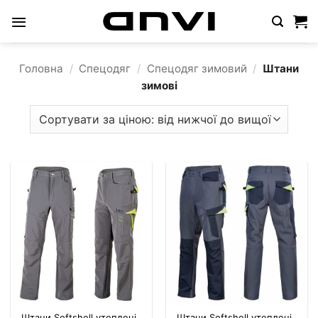
Пропустити
Головна
/
Спецодяг
/
Спецодяг зимовий
/
Штани
зимові
Штани Softshell утеплені
Штани Softshell утеплені