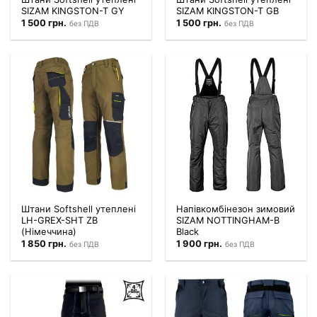
SIZAM KINGSTON-T GY
SIZAM KINGSTON-T GB
1 500
грн.
1 500
грн.
без ПДВ
без ПДВ
Штани Softshell утеплені
Напівкомбінезон зимовий
LH-GREX-SHT ZB
SIZAM NOTTINGHAM-B
(Німеччина)
Black
1 850
грн.
1 900
грн.
без ПДВ
без ПДВ