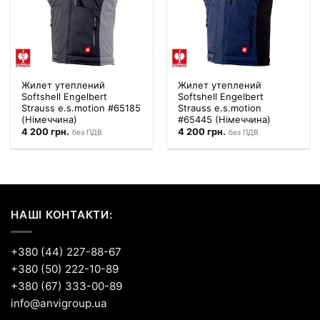
Жилет утеплений
Жилет утеплений
Softshell Engelbert
Softshell Engelbert
Strauss e.s.motion #65185
Strauss e.s.motion
(Німеччина)
#65445 (Німеччина)
4 200
грн.
4 200
грн.
без ПДВ
без ПДВ
НАШІ КОНТАКТИ:
+380 (44) 227-88-67
+380 (50) 222-10-89
+380 (67) 333-00-89
info@anvigroup.ua