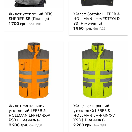
Жилет утеплений REIS
Жилет Softshell LEBER &
SHERIFF SB (Польща)
HOLLMAN LH-VESTFOLD
BS (Німеччина)
1 700
грн.
без ПДВ
1 950
грн.
без ПДВ
Жилет сигнальний
Жилет сигнальний
утеплений LEBER &
утеплений LEBER &
HOLLMAN LH-FMNX-V
HOLLMAN LH-FMNX-V
PSB (Німеччина)
YSB (Німеччина)
2 200
грн.
2 200
грн.
без ПДВ
без ПДВ