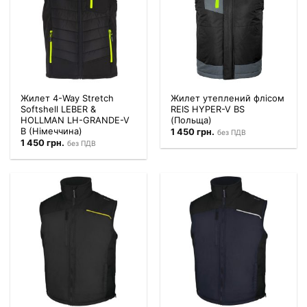
Жилет 4-Way Stretch
Жилет утеплений флісом
Softshell LEBER &
REIS HYPER-V BS
HOLLMAN LH-GRANDE-V
(Польща)
B (Німеччина)
1 450
грн.
без ПДВ
1 450
грн.
без ПДВ