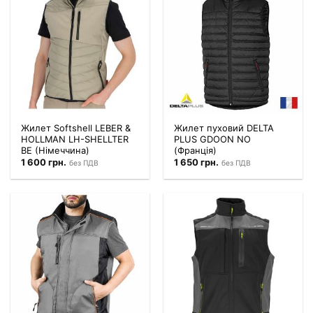
Жилет Softshell LEBER &
Жилет пуховий DELTA
HOLLMAN LH-SHELLTER
PLUS GDOON NO
BE (Німеччина)
(Франція)
1 600
грн.
1 650
грн.
без ПДВ
без ПДВ