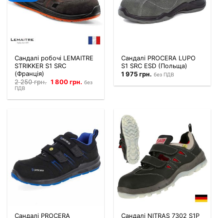
Сандалі робочі LEMAITRE
Сандалі PROCERA LUPO
STRIKKER S1 SRC
S1 SRC ESD (Польща)
(Франція)
1 975
грн.
без ПДВ
Оригінальна
Поточна
2 250
грн.
1 800
грн.
без
ціна:
ціна:
ПДВ
2
1
250 грн.2
800 грн.2
700 грн..
160 грн..
Сандалі PROCERA
Сандалі NITRAS 7302 S1P