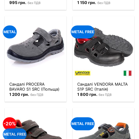
995
грн.
1 150
грн.
без ПДВ
без ПДВ
METAL
METAL FREE
Сандалі PROCERA
Сандалі VENDORA MALTA
BAVARO S1 SRC (Польща)
S1P SRC (Італія)
1 200
грн.
1 800
грн.
без ПДВ
без ПДВ
-20%
METAL FREE
METAL FREE