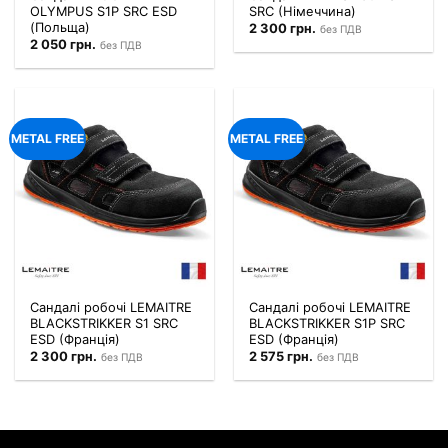
OLYMPUS S1P SRC ESD
SRC (Німеччина)
(Польща)
2 300
грн.
без ПДВ
2 050
грн.
без ПДВ
METAL FREE
METAL FREE
Сандалі робочі LEMAITRE
Сандалі робочі LEMAITRE
BLACKSTRIKKER S1 SRC
BLACKSTRIKKER S1P SRC
ESD (Франція)
ESD (Франція)
2 300
грн.
2 575
грн.
без ПДВ
без ПДВ