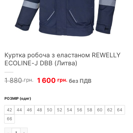
Куртка робоча з еластаном REWELLY
ECOLINE-J DBB (Литва)
Оригінальна
Поточна
1 880
1 600
грн.
грн.
без ПДВ
ціна:
ціна:
1
1
880 грн.2
600 грн.1
РОЗМІР (одяг)
256 грн..
920 грн..
42
44
46
48
50
52
54
56
58
60
62
64
66
Куртка робоча з еластаном REWELLY ECOLINE-J DBB (Литва) к