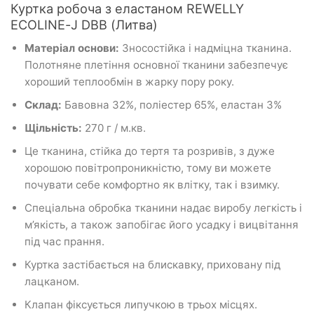
Куртка робоча з еластаном REWELLY
ECOLINE-J DBB (Литва)
Матеріал
основи:
Зносостійка і
надміцна
тканина.
Полотняне
плетіння основної тканини забезпечує
хороший
теплообмін
в
жарку пору
року.
Склад:
Бавовна 32%, поліестер 65%, еластан 3%
Щільність:
270 г / м.кв.
Це тканина, стійка до тертя та розривів, з дуже
хорошою повітропроникністю, тому ви можете
почувати себе комфортно як влітку, так і взимку.
Спеціальна обробка тканини надає виробу легкість і
м’якість, а також запобігає його усадку і вицвітання
під час прання.
Куртка застібається на блискавку, приховану під
лацканом.
Клапан фіксується липучкою в трьох місцях.