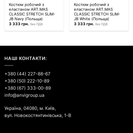
Костюм робочий з
Костюм робочий з
еластаном ART.MAS
еластаном ART.MAS
CLASSIC STRETCH SLIM-
CLASSIC STRETCH SLIM-
JB Navy (Польща)
JB White (Польща)
3 333
грн.
3 333
грн.
без ПДВ
без ПДВ
НАШІ КОНТАКТИ:
+380 (44) 227-88-67
+380 (50) 222-10-89
+380 (67) 333-00-89
info@anvigroup.ua
Україна, 04080, м. Київ,
вул. Новокостянтинівська, 1-В