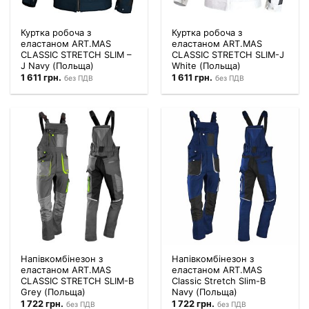
Куртка робоча з
Куртка робоча з
еластаном ART.MAS
еластаном ART.MAS
CLASSIC STRETCH SLIM –
CLASSIC STRETCH SLIM-J
J Navy (Польща)
White (Польща)
1 611
грн.
1 611
грн.
без ПДВ
без ПДВ
Напівкомбінезон з
Напівкомбінезон з
еластаном ART.MAS
еластаном ART.MAS
CLASSIC STRETCH SLIM-B
Classic Stretch Slim-B
Grey (Польща)
Navy (Польща)
1 722
грн.
1 722
грн.
без ПДВ
без ПДВ