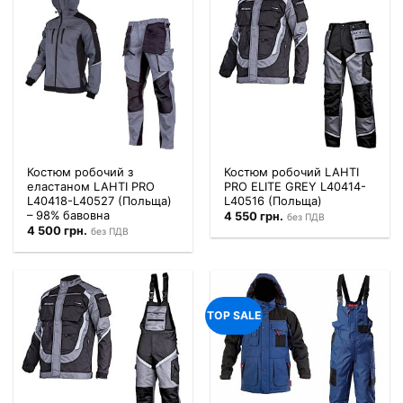
Костюм робочий з
Костюм робочий LAHTI
еластаном LAHTI PRO
PRO ELITE GREY L40414-
L40418-L40527 (Польща)
L40516 (Польща)
– 98% бавовна
4 550
грн.
без ПДВ
4 500
грн.
без ПДВ
TOP SALE