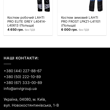
Костюм робочий LAHTI
Костюм зимовий LAHTI
PRO ELITE GREY L40414-
PRO FROST LPKZ1-L41101
L40613 (Польща)
(Польща)
4 650
грн.
6 000
грн.
без ПДВ
без ПДВ
НАШІ КОНТАКТИ:
+380 (44) 227-88-67
+380 (50) 222-10-89
+380 (67) 333-00-89
info@anvigroup.ua
Україна, 04080, м. Київ,
вул. Новокостянтинівська, 1-В