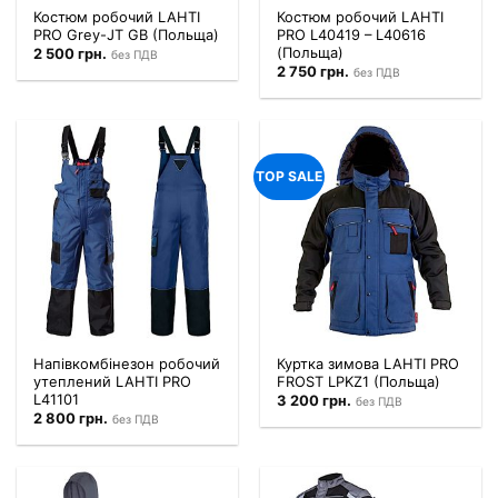
Костюм робочий LAHTI
Костюм робочий LAHTI
PRO Grey-JT GB (Польща)
PRO L40419 – L40616
(Польща)
2 500
грн.
без ПДВ
2 750
грн.
без ПДВ
TOP SALE
Напівкомбінезон робочий
Куртка зимова LAHTI PRO
утеплений LAHTI PRO
FROST LPKZ1 (Польща)
L41101
3 200
грн.
без ПДВ
2 800
грн.
без ПДВ