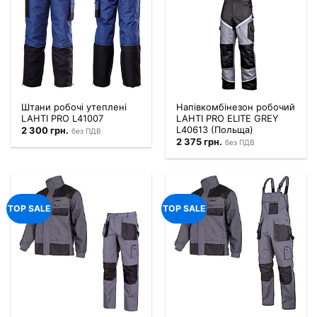
Штани робочі утеплені
Напівкомбінезон робочий
LAHTI PRO L41007
LAHTI PRO ELITE GREY
L40613 (Польща)
2 300
грн.
без ПДВ
2 375
грн.
без ПДВ
TOP SALE
TOP SALE