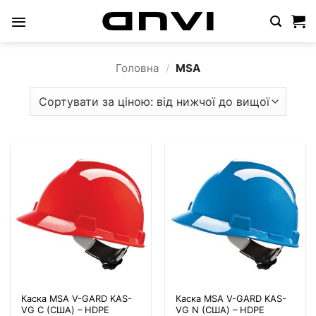
Пропустити
Головна
/
MSA
Каска MSA V-GARD KAS-
Каска MSA V-GARD KAS-
VG C (США) – HDPE
VG N (США) – HDPE