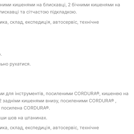
ними кишенями на блискавці, 2 бічними кишенями на
лискавці та сітчастою підкладкою.
а, склад, експедиція, автосервіс, технічне
.
льно рухатися.
ями для інструментів, посиленими CORDURA®, кишенею на
 2 задніми кишенями внизу, посиленими CORDURA® ,
іг посилена CORDURA®.
вши шов на штанинах.
а, склад, експедиція, автосервіс, технічне