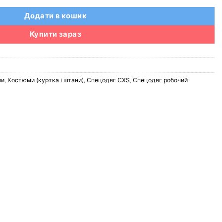
Додати в кошик
Купити зараз
ми
,
Костюми (куртка і штани)
,
Спецодяг CXS
,
Спецодяг робочий