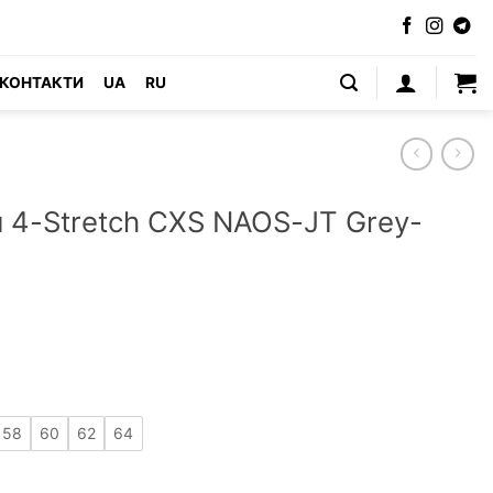
КОНТАКТИ
UA
RU
 4-Stretch CXS NAOS-JT Grey-
58
60
62
64
 NAOS-JT Grey-Yellow (Чехія) кількість