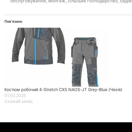
обслуговування, монтаж, сільське господарство, садів
Пов’язано
Костюм робочий 4-Stretch CXS NAOS-JT Grey-Blue (Чехія)
01.02.2025
Схожий запис