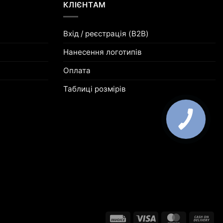
КЛІЄНТАМ
Вхід / реєстрація (B2B)
Нанесення логотипів
Оплата
Таблиці розмірів
Invoice
Visa
MasterCard
Ca