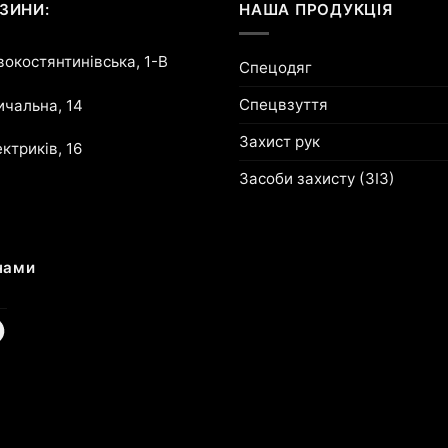
ЗИНИ:
НАША ПРОДУКЦІЯ
овокостянтинівська, 1-В
Спецодяг
Спецвзуття
ричальна, 14
Захист рук
ектриків, 16
Засоби захисту (ЗІЗ)
нами
am
cebook