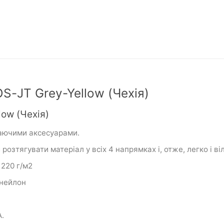
-JT Grey-Yellow (Чехія)
ow (Чехія)
ваючими аксесуарами.
озтягувати матеріал у всіх 4 напрямках і, отже, легко і ві
 220 г/м2
 нейлон
.