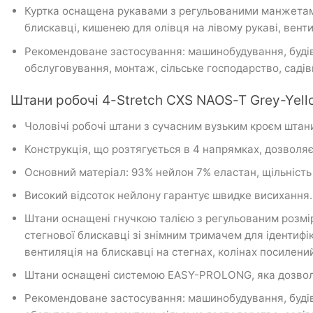
Куртка оснащена рукавами з регульованими манжетами
блискавці, кишенею для олівця на лівому рукаві, вент
Рекомендоване застосування: машинобудування, будівни
обслуговування, монтаж, сільське господарство, садів
Штани робочі 4-Stretch CXS NAOS-T Grey-Yell
Чоловічі робочі штани з сучасним вузьким кроєм штан
Конструкція, що розтягується в 4 напрямках, дозволяє р
Основний матеріал: 93% нейлон 7% еластан, щільність
Високий відсоток нейлону гарантує швидке висихання.
Штани оснащені гнучкою талією з регульованим розмі
стегнової блискавці зі знімним тримачем для іденти
вентиляція на блискавці на стегнах, колінах посилен
Штани оснащені системою EASY-PROLONG, яка дозволяє
Рекомендоване застосування: машинобудування, будівни