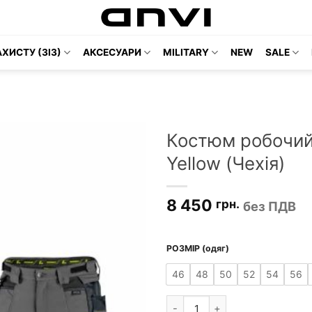
ХИСТУ (ЗІЗ)
АКСЕСУАРИ
MILITARY
NEW
SALE
Костюм робочий
Yellow (Чехія)
8 450
грн.
без ПДВ
РОЗМІР (одяг)
46
48
50
52
54
56
Костюм робочий 4-Stretch CXS