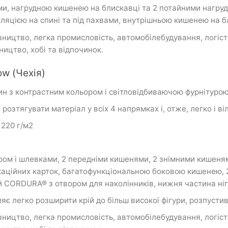
, нагрудною кишенею на блискавці та 2 потайними нагруд
иляцією на спині та під пахвами, внутрішньою кишенею на б
цтво, легка промисловість, автомобілебудування, логістик
ництво, хобі та відпочинок.
ow (Чехія)
ин з контрастним кольором і світловідбиваючою фурнітурою
озтягувати матеріал у всіх 4 напрямках і, отже, легко і ві
 220 г/м2
ром і шлевками, 2 передніми кишенями, 2 знімними кишен
фікаційних карток, багатофункціональною боковою кишенею,
ий CORDURA® з отвором для наколінників, нижня частина н
 легко розширити крій до більш високої фігури, розпусти
цтво, легка промисловість, автомобілебудування, логістик