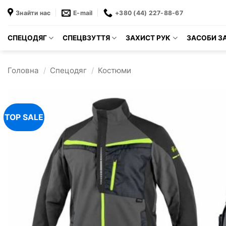
Пропустити
Знайти нас
E-mail
+380 (44) 227-88-67
СПЕЦОДЯГ
СПЕЦВЗУТТЯ
ЗАХИСТ РУК
ЗАСОБИ ЗА
Головна
/
Спецодяг
/
Костюми
TOP SALE