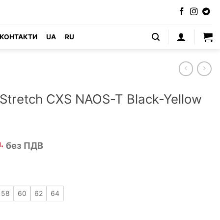
КОНТАКТИ
UA
RU
Stretch CXS NAOS-T Black-Yellow
льна
Поточна
.
без ПДВ
ціна:
2
.5
975 грн.3
.
570 грн..
58
60
62
64
OS-T Black-Yellow (Чехія) кількість