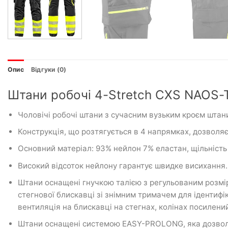
Опис
Відгуки (0)
Штани робочі 4-Stretch CXS NAOS-T 
Чоловічі робочі штани з сучасним вузьким кроєм штан
Конструкція, що розтягується в 4 напрямках, дозволяє р
Основний матеріал: 93% нейлон 7% еластан, щільність
Високий відсоток нейлону гарантує швидке висихання.
Штани оснащені гнучкою талією з регульованим розмі
стегнової блискавці зі знімним тримачем для іденти
вентиляція на блискавці на стегнах, колінах посилен
Штани оснащені системою EASY-PROLONG, яка дозволяє