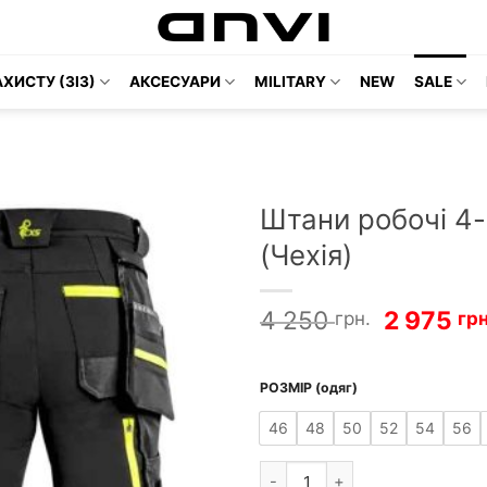
ХИСТУ (ЗІЗ)
АКСЕСУАРИ
MILITARY
NEW
SALE
Штани робочі 4-
(Чехія)
Оригіна
4 250
2 975
грн.
грн
ціна:
4
250 грн
РОЗМІР (одяг)
100 грн.
46
48
50
52
54
56
Штани робочі 4-Stretch CXS NA