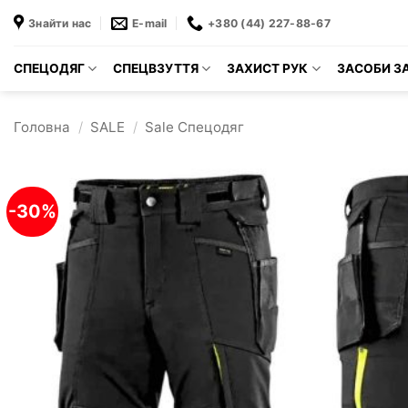
Пропустити
Знайти нас
E-mail
+380 (44) 227-88-67
СПЕЦОДЯГ
СПЕЦВЗУТТЯ
ЗАХИСТ РУК
ЗАСОБИ ЗА
Головна
/
SALE
/
Sale Спецодяг
-30%