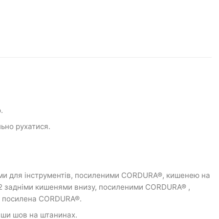
.
льно рухатися.
ями для інструментів, посиленими CORDURA®, кишенею на
 2 задніми кишенями внизу, посиленими CORDURA® ,
іг посилена CORDURA®.
вши шов на штанинах.