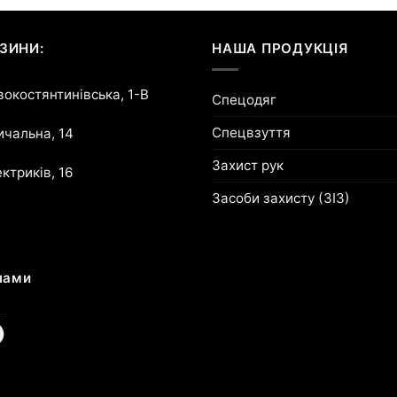
ЗИНИ:
НАША ПРОДУКЦІЯ
овокостянтинівська, 1-В
Спецодяг
Спецвзуття
ричальна, 14
Захист рук
ектриків, 16
Засоби захисту (ЗІЗ)
нами
am
cebook