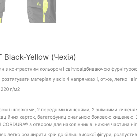
Black-Yellow (Чехія)
ин з контрастним кольором і світловідбиваючою фурнітурою
озтягувати матеріал у всіх 4 напрямках і, отже, легко і ві
 220 г/м2
ром і шлевками, 2 передніми кишенями, 2 знімними кишен
фікаційних карток, багатофункціональною боковою кишенею,
ий CORDURA® з отвором для наколінників, нижня частина н
 легко розширити крій до більш високої фігури, розпусти