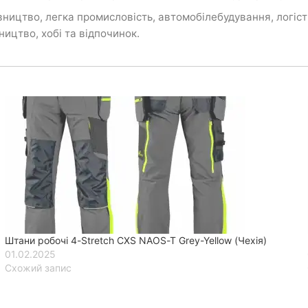
цтво, легка промисловість, автомобілебудування, логістик
ництво, хобі та відпочинок.
Штани робочі 4-Stretch CXS NAOS-T Grey-Yellow (Чехія)
01.02.2025
Схожий запис