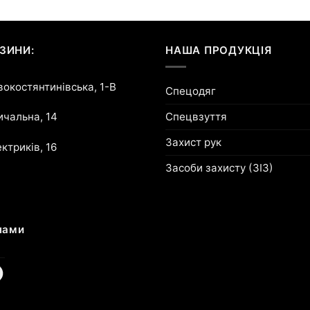
ЗИНИ:
НАША ПРОДУКЦІЯ
овокостянтинівська, 1-В
Спецодяг
Спецвзуття
ричальна, 14
Захист рук
ектриків, 16
Засоби захисту (ЗІЗ)
нами
am
cebook