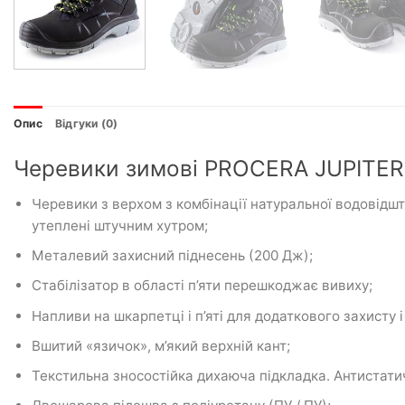
Опис
Відгуки (0)
Черевики зимові PROCERA JUPITER
Черевики з верхом з комбінації натуральної водовідшт
утеплені штучним хутром;
Металевий захисний піднесень (200 Дж);
Стабілізатор в області п’яти перешкоджає вивиху;
Напливи на шкарпетці і п’яті для додаткового захисту і
Вшитий «язичок», м’який верхній кант;
Текстильна зносостійка дихаюча підкладка. Антистатич