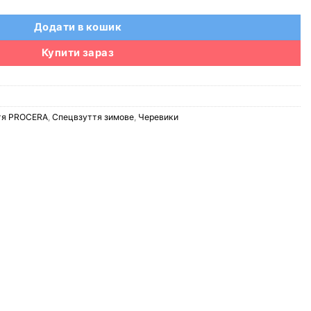
Додати в кошик
Купити зараз
тя PROCERA
,
Спецвзуття зимове
,
Черевики