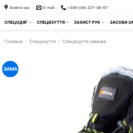
Пропустити
Знайти нас
E-mail
+380 (44) 227-88-67
СПЕЦОДЯГ
СПЕЦВЗУТТЯ
ЗАХИСТ РУК
ЗАСОБИ ЗА
Головна
/
Спецвзуття
/
Спецвзуття зимове
ЗИМА