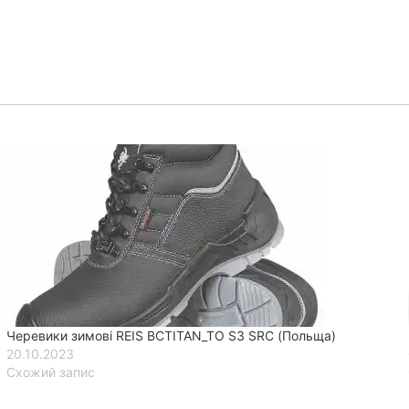
Черевики зимові REIS BCTITAN_TO S3 SRC (Польща)
20.10.2023
Схожий запис