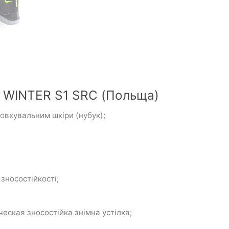
 WINTER S1 SRC (Польща)
овхувальним шкіри (нубук);
 зносостійкості;
еская зносостійка знімна устілка;