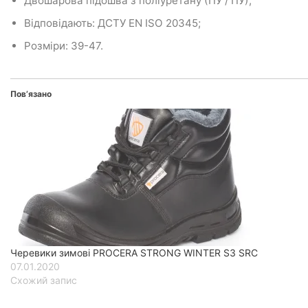
Двошарова підошва з поліуретану (ПУ / ПУ);
Відповідають: ДСТУ EN ISO 20345;
Розміри: 39-47.
Пов’язано
Черевики зимові PROCERA STRONG WINTER S3 SRC
07.01.2020
Схожий запис