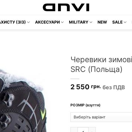
ХИСТУ (ЗІЗ)
АКСЕСУАРИ
MILITARY
NEW
SALE
Черевики зимов
SRC (Польща)
2 550
грн.
без ПДВ
РОЗМІР (взуття)
Черевики зимові PROCERA JUP