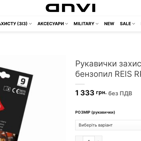
ХИСТУ (ЗІЗ)
АКСЕСУАРИ
MILITARY
NEW
SALE
Рукавички захис
бензопил REIS R
1 333
грн.
без ПДВ
РОЗМІР (рукавички)
Рукавички захисні для корист