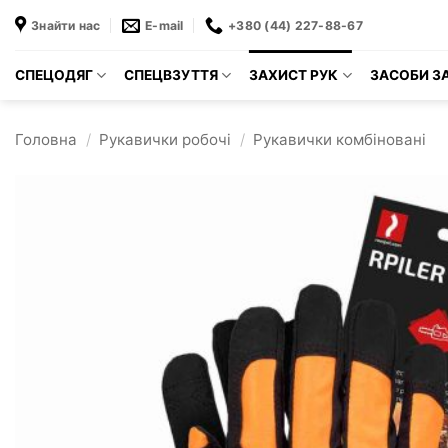
Пропустити
Знайти нас
E-mail
+380 (44) 227-88-67
СПЕЦОДЯГ
СПЕЦВЗУТТЯ
ЗАХИСТ РУК
ЗАСОБИ ЗА
Головна
/
Рукавички робочі
/
Рукавички комбіновані