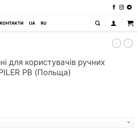
КОНТАКТИ
UA
RU
ні для користувачів ручних
PILER PB (Польща)
увачів ручних бензопил REIS RPILER PB (Польща) кількість