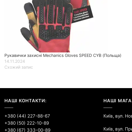
Рукавички захисні Mechanics Gloves SPEED CYB (Польща)
14.11.2024
Схожий запис
НАШІ КОНТАКТИ:
НАШІ МАГА
+380 (44) 227-88-67
Київ, вул. Н
+380 (50) 222-10-89
Київ, вул. П
+380 (67) 333-00-89