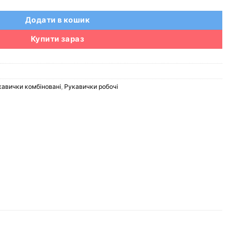
Додати в кошик
Купити зараз
кавички комбіновані
,
Рукавички робочі