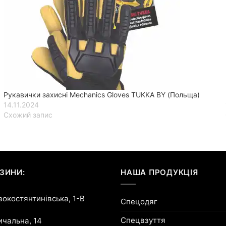
Рукавички захисні Mechanics Gloves TUKKA BY (Польща)
14.11.2024
Схожий запис
ЗИНИ:
НАША ПРОДУКЦІЯ
овокостянтинівська, 1-В
Спецодяг
Спецвзуття
ричальна, 14