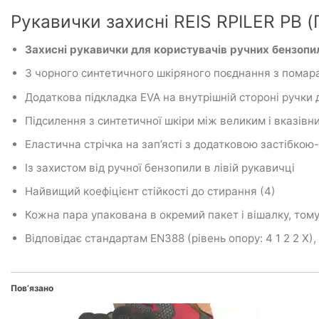
Рукавички захисні REIS RPILER PB 
Захисні рукавички для користувачів ручних бензопи
З чорного синтетичного шкіряного поєднання з пома
Додаткова підкладка EVA на внутрішній стороні ручки 
Підсилення з синтетичної шкіри між великим і вказів
Еластична стрічка на зап’ясті з додатковою застібко
Із захистом від ручної бензопили в лівій рукавичці
Найвищий коефіцієнт стійкості до стирання (4)
Кожна пара упакована в окремий пакет і вішалку, тому
Відповідає стандартам EN388 (рівень опору: 4 1 2 2 X), 
Пов’язано