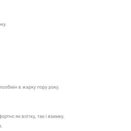
ку.
лообмін
в
жарку пору
року.
ртно як влітку, так і взимку.
я.