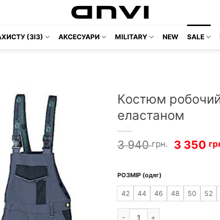
ХИСТУ (ЗІЗ)
АКСЕСУАРИ
MILITARY
NEW
SALE
Костюм робочий
еластаном
Оригіна
3 940
3 350
грн.
гр
ціна:
3
940 грн
РОЗМІР (одяг)
728 грн.
42
44
46
48
50
52
Костюм робочий REWELLY ECOL