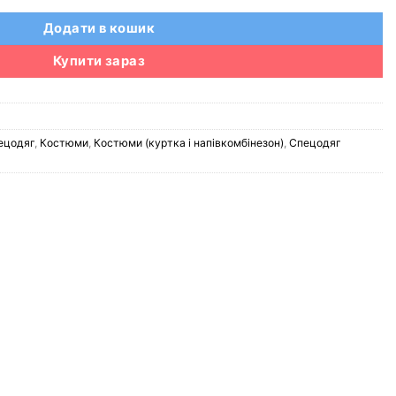
Додати в кошик
Купити зараз
ецодяг
,
Костюми
,
Костюми (куртка і напівкомбінезон)
,
Спецодяг