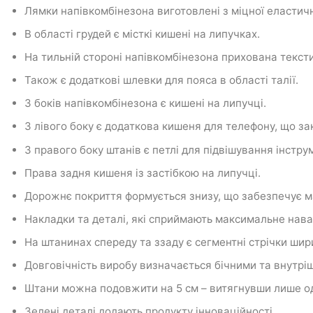
Лямки напівкомбінезона виготовлені з міцної еластичн
В області грудей є місткі кишені на липучках.
На тильній стороні напівкомбінезона прихована текст
Також є додаткові шлевки для пояса в області талії.
З боків напівкомбінезона є кишені на липучці.
З лівого боку є додаткова кишеня для телефону, що за
З правого боку штанів є петлі для підвішування інструм
Права задня кишеня із застібкою на липучці.
Дорожнє покриття формується знизу, що забезпечує м
Накладки та деталі, які сприймають максимальне нав
На штанинах спереду та ззаду є сегментні стрічки шир
Довговічність виробу визначається бічними та внутріш
Штани можна подовжити на 5 см – витягнувши лише од
Зелені деталі додають продукту інноваційності.