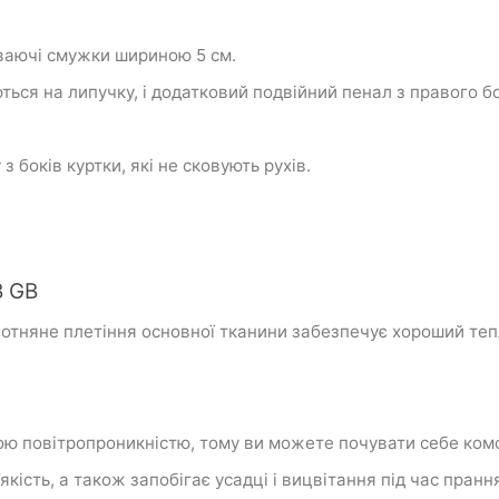
иваючі смужки шириною 5 см.
ються на липучку, і додатковий подвійний пенал з правого бо
боків куртки, які не сковують рухів.
B GB
отняне
плетіння основної тканини забезпечує хороший
теп
ою повітропроникністю, тому ви можете почувати себе комфо
кість, а також запобігає усадці і вицвітання під час пранн