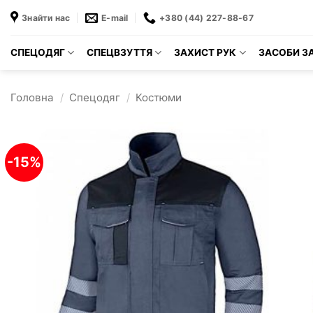
Пропустити
Знайти нас
E-mail
+380 (44) 227-88-67
СПЕЦОДЯГ
СПЕЦВЗУТТЯ
ЗАХИСТ РУК
ЗАСОБИ ЗА
Головна
/
Спецодяг
/
Костюми
-15%