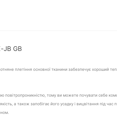
-JB GB
отняне
плетіння основної тканини забезпечує хороший
теп
ою повітропроникністю, тому ви можете почувати себе комфо
кість, а також запобігає його усадку і вицвітання під час 
аном.