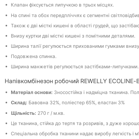
Клапан фіксується липучкою в трьох місцях.
На спині та обох передпліччях є сегментні світловідб
Також є дві місткі кишені в області грудей, що застіба
Внизу куртки дві місткі кишені з помітними деталями.
Ширина талії регулюється прихованими гумками внизу з 
Подовжена спинка.
Ширина манжетів регулюється застібками-липучками.
Напівкомбінезон робочий REWELLY ECOLINE-
Матеріал
основи:
Зносостійка і
надміцна
тканина.
Пол
Склад:
Бавовна 32%, поліестер 65%, еластан 3%
Щільність:
270 г / м.кв.
Це тканина, стійка до тертя та розривів, з дуже хорош
Спеціальна обробка тканини надає виробу легкість і м’я