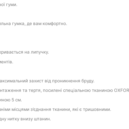
ої гуми.
ильна гумка, де вам комфортно.
кривається на липучку.
ентів.
аксимальний захист від проникнення бруду.
антаження та тертя, посилені спеціальною тканиною OXFOR
иною 5 см.
німи місцями з’єднання тканини, які є тришовними.
ну нитку внизу штанин.