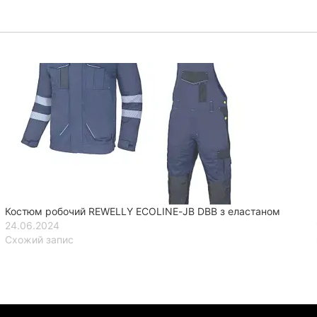
Костюм робочий REWELLY ECOLINE-JB DBB з еластаном
24.06.2024
Схожий запис