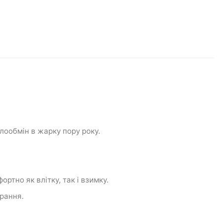
лообмін
в
жарку пору
року.
ртно як влітку, так і взимку.
прання.