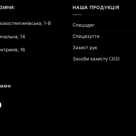
ЗИНИ:
НАША ПРОДУКЦІЯ
овокостянтинівська, 1-В
Спецодяг
Спецвзуття
ричальна, 14
Захист рук
ектриків, 16
Засоби захисту (ЗІЗ)
нами
am
cebook