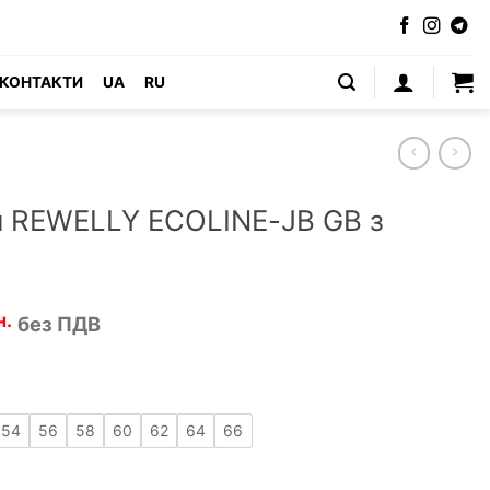
КОНТАКТИ
UA
RU
 REWELLY ECOLINE-JB GB з
льна
Поточна
н.
без ПДВ
ціна:
3
.4
350 грн.4
.
020 грн..
54
56
58
60
62
64
66
INE-JB GB з еластаном кількість