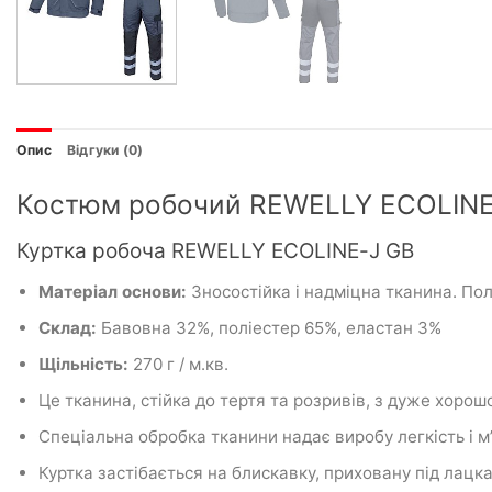
Опис
Відгуки (0)
Костюм робочий REWELLY ECOLINE
Куртка робоча REWELLY ECOLINE-J GB
Матеріал
основи:
Зносостійка і
надміцна
тканина.
Пол
Склад:
Бавовна 32%, поліестер 65%, еластан 3%
Щільність:
270 г / м.кв.
Це тканина, стійка до тертя та розривів, з дуже хорош
Спеціальна обробка тканини надає виробу легкість і м’я
Куртка застібається на блискавку, приховану під лацк