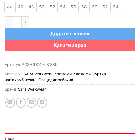
44
46
48
50
52
54
56
58
60
62
64
Костюм робочий SARA POSEJDON-JB SBP (Польща) кількість
Додати в кошик
Купити зараз
Артикул:
POSEJDON-JB SBP
Категорії:
SARA Workwear
,
Костюми
,
Костюми (куртка і
напівкомбінезон)
,
Спецодяг робочий
Бренд:
Sara Workwear
Опис