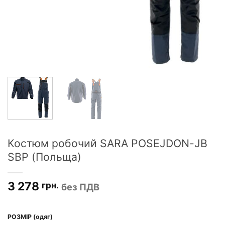
Костюм робочий SARA POSEJDON-JB
SBP (Польща)
3 278
грн.
без ПДВ
РОЗМІР (одяг)