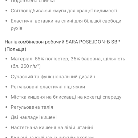
Подовжена спинка
Світловідбиваючі смуги для кращої видимості
Еластичні вставки на спині для більшої свободи
рухів
Напівкомбінезон робочий SARA POSEJDON-B SBP
(Польща)
Матеріал: 65% поліестер, 35% бавовна, щільність
(бл. 260 г/м²)
Сучасний та функціональний дизайн
Регульовані еластичні підтяжки
Містка кишеня на блискавці на кокетці спереду
Регульована талія
Дві накладні кишені
Настегнана кишеня на лівій штаніні
Кишені на колінах із нижнім входом