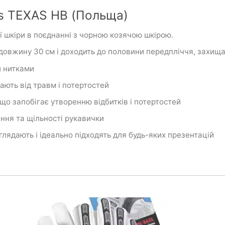
es TEXAS HB (Польща)
ої шкіри в поєднанні з чорною козячою шкірою.
довжину 30 см і доходить до половини передпліччя, захищ
и нитками
ають від травм і потертостей
 що запобігає утворенню відбитків і потертостей
ння та щільності рукавички
глядають і ідеально підходять для будь-яких презентацій