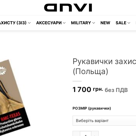
ХИСТУ (ЗІЗ)
АКСЕСУАРИ
MILITARY
NEW
SALE
Рукавички захис
(Польща)
1 700
грн.
без ПДВ
РОЗМІР (рукавички)
Рукавички захисні Mechanics 