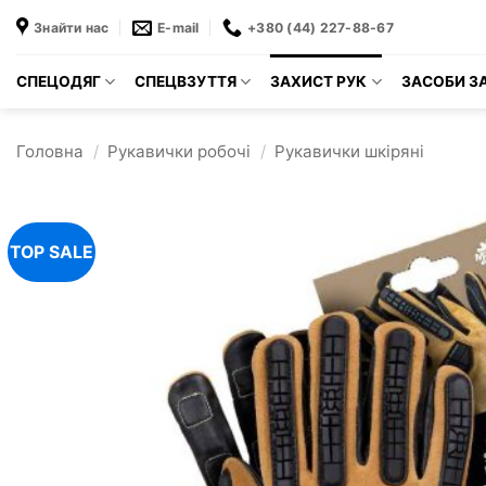
Пропустити
Знайти нас
E-mail
+380 (44) 227-88-67
СПЕЦОДЯГ
СПЕЦВЗУТТЯ
ЗАХИСТ РУК
ЗАСОБИ ЗА
Головна
/
Рукавички робочі
/
Рукавички шкіряні
TOP SALE