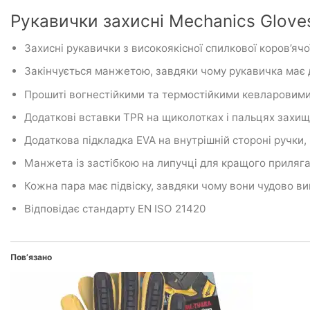
Рукавички захисні Mechanics Glov
Захисні рукавички з високоякісної спилкової коров’яч
Закінчується манжетою, завдяки чому рукавичка має 
Прошиті вогнестійкими та термостійкими кевларовим
Додаткові вставки TPR на щиколотках і пальцях захищ
Додаткова підкладка EVA на внутрішній стороні ручки,
Манжета із застібкою на липучці для кращого приляга
Кожна пара має підвіску, завдяки чому вони чудово ви
Відповідає стандарту EN ISO 21420
Пов’язано