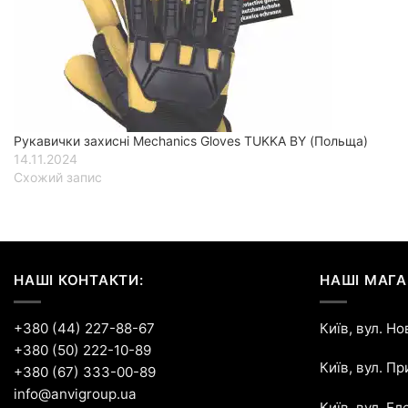
Рукавички захисні Mechanics Gloves TUKKA BY (Польща)
14.11.2024
Схожий запис
НАШІ КОНТАКТИ:
НАШІ МАГА
+380 (44) 227-88-67
Київ, вул. Н
+380 (50) 222-10-89
Київ, вул. П
+380 (67) 333-00-89
info@anvigroup.ua
Київ, вул. Ел