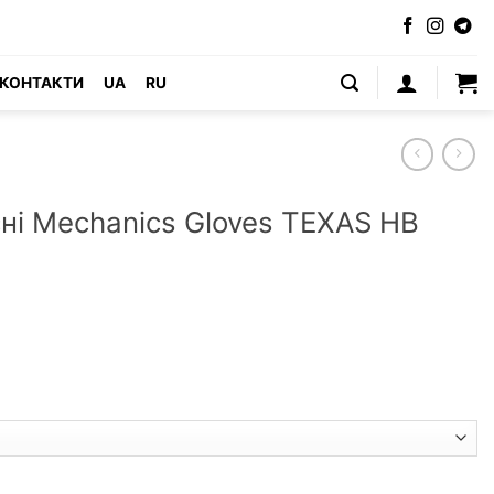
КОНТАКТИ
UA
RU
ні Mechanics Gloves TEXAS HB
Gloves TEXAS HB (Польща) кількість