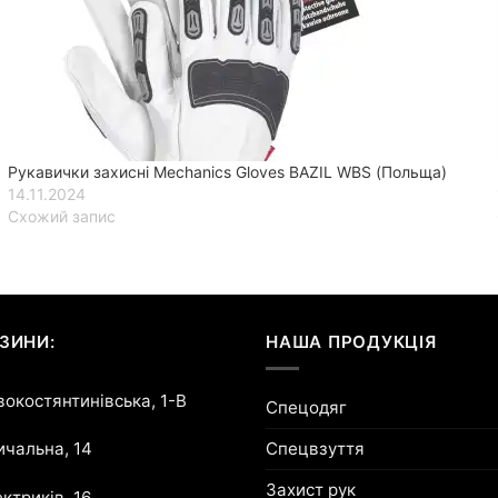
Рукавички захисні Mechanics Gloves BAZIL WBS (Польща)
14.11.2024
Схожий запис
ЗИНИ:
НАША ПРОДУКЦІЯ
овокостянтинівська, 1-В
Спецодяг
Спецвзуття
ричальна, 14
Захист рук
ектриків, 16