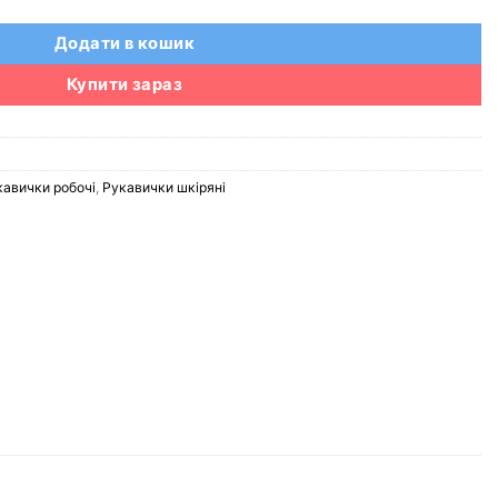
Додати в кошик
Купити зараз
кавички робочі
,
Рукавички шкіряні