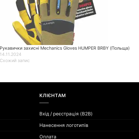
Рукавички захисні Mechanics Gloves HUMPER BRBY (Польща)
14.11.2024
Схожий запис
КЛІЄНТАМ
Вхід / реєстрація (B2B)
Нанесення логотипів
Оплата