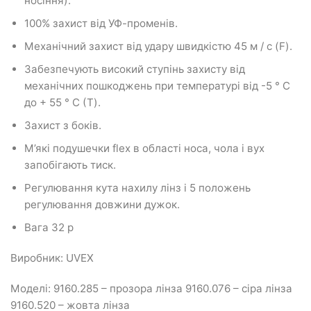
носіння).
100% захист від УФ-променів.
Механічний захист від удару швидкістю 45 м / с (F).
Забезпечують високий ступінь захисту від
механічних пошкоджень при температурі від -5 ° С
до + 55 ° С (T).
Захист з боків.
М’які подушечки flex в області носа, чола і вух
запобігають тиск.
Регулювання кута нахилу лінз і 5 положень
регулювання довжини дужок.
Вага 32 р
Виробник: UVEX
Моделі: 9160.285 – прозора лінза 9160.076 – сіра лінза
9160.520 – жовта лінза