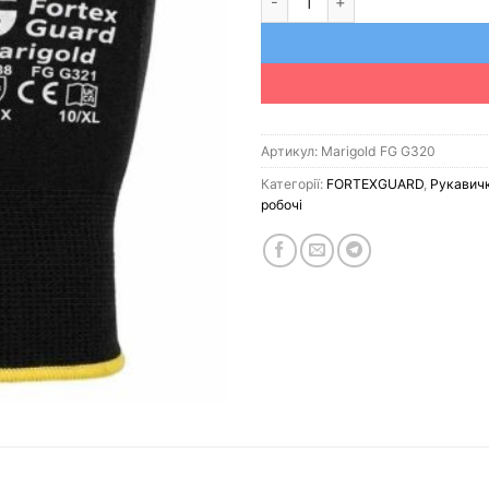
Артикул:
Marigold FG G320
Категорії:
FORTEXGUARD
,
Рукавичк
робочі