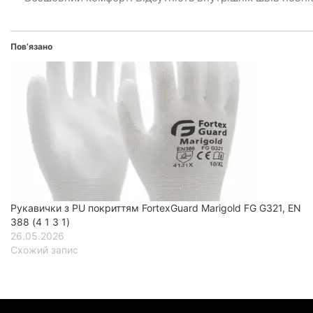
Пов’язано
Рукавички з PU покриттям FortexGuard Marigold FG G321, EN
388 (4 1 3 1)
26.05.2026
Схожий запис