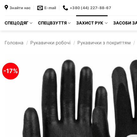
Пропустити
Знайти нас
E-mail
+380 (44) 227-88-67
СПЕЦОДЯГ
СПЕЦВЗУТТЯ
ЗАХИСТ РУК
ЗАСОБИ ЗА
Головна
/
Рукавички робочі
/
Рукавички з покриттям
/
-17%