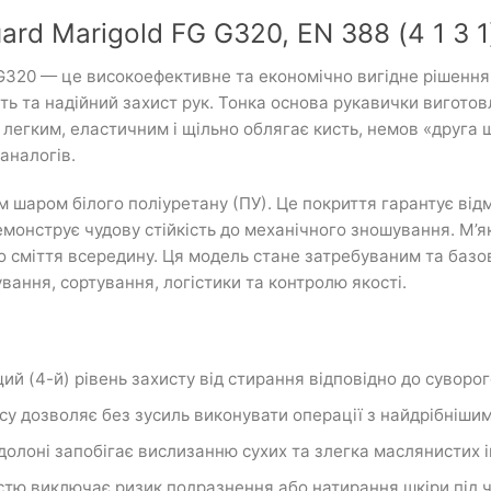
rd Marigold FG G320, EN 388 (4 1 3 1
 G320 — це високоефективне та економічно вигідне рішення 
сть та надійний захист рук. Тонка основа рукавички вигот
 легким, еластичним і щільно облягає кисть, немов «друга 
аналогів.
м шаром білого поліуретану (ПУ). Це покриття гарантує від
демонструє чудову стійкість до механічного зношування. М’
го сміття всередину. Ця модель стане затребуваним та баз
вання, сортування, логістики та контролю якості.
ий (4-й) рівень захисту від стирання відповідно до суворо
ласу дозволяє без зусиль виконувати операції з найдрібніш
долоні запобігає вислизанню сухих та злегка маслянистих і
стю виключає ризик подразнення або натирання шкіри під ч