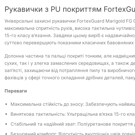
Рукавички з PU покриттям FortexGua
Універсальні захисні рукавички FortexGuard Marigold FG
максимальна спритність рухів, висока тактильна чутливі
15-го класу в’язання. Завдяки цьому виріб є надзвичайно
суттєво перевершують показники класичних бавовняних 
Долонна частина та пальці покриті тонким, але надміцни
сухих, так і у злегка замаслених середовищах, а також 
зап’ясті, захищаючи від потрапляння пилу та виробничо
фахівців у сфері точного складання дрібних деталей, паку
Переваги
Максимальна стійкість до зносу: Забезпечують найвищ
Виняткова тактильність: Ультращільна в’язка 15-го к
Стабільний та надійний хват: Поліуретанове покриття 
Безшовний комфорт: Відсутність внутрішніх швів повні