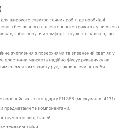
)
для широкого спектра точних робіт, де необхідні
овлена з безшовного поліестерового трикотажу високого
шкіра», забезпечуючи комфорт і гнучкість пальців, що
мінне зчеплення з поверхнями та впевнений хват як у
яка еластична манжета надійно фіксує рукавичку на
овим елементом захисту рук, закриваючи потреби
го європейського стандарту EN 388 (маркування 41
3
1).
ими предметами та компонентами.
нструментів чи деталей.
ас тривалої зміни.