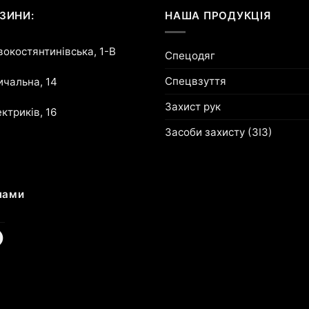
ЗИНИ:
НАША ПРОДУКЦІЯ
овокостянтинівська, 1-В
Спецодяг
Спецвзуття
ричальна, 14
Захист рук
ектриків, 16
Засоби захисту (ЗІЗ)
нами
am
cebook