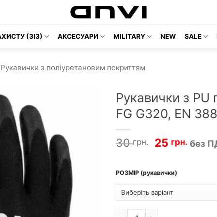
ХИСТУ (ЗІЗ)
АКСЕСУАРИ
MILITARY
NEW
SALE
Рукавички з поліуретановим покриттям
Рукавички з PU 
FG G320, EN 388 
Оригінальн
Пото
30
25
грн.
грн.
без П
ціна:
ціна:
30 грн.36 г
25 гр
РОЗМІР (рукавички)
Рукавички з PU покриттям Fort