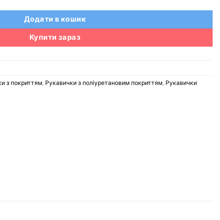
Додати в кошик
Купити зараз
и з покриттям
,
Рукавички з поліуретановим покриттям
,
Рукавички