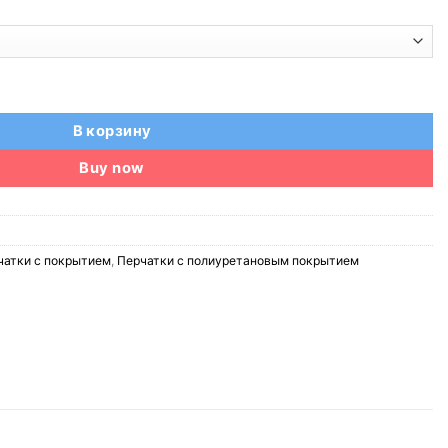
 PU покрытием FortexGuard Marigold FG G320, EN 388 (4 1 3 1)
В корзину
Buy now
чатки с покрытием
,
Перчатки с полиуретановым покрытием