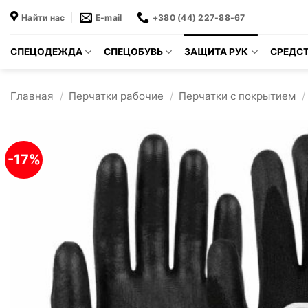
Skip
Найти нас
E-mail
+380 (44) 227-88-67
to
content
СПЕЦОДЕЖДА
СПЕЦОБУВЬ
ЗАЩИТА РУК
СРЕДСТ
Главная
/
Перчатки рабочие
/
Перчатки с покрытием
/
-17%