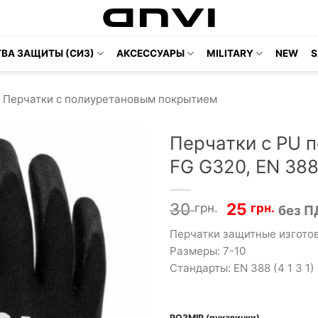
ВА ЗАЩИТЫ (СИЗ)
АКСЕССУАРЫ
MILITARY
NEW
S
Перчатки с полиуретановым покрытием
Перчатки с PU п
FG G320, EN 388 
Первонача
Теку
30
25
грн.
грн.
без П
цена
цена:
Перчатки защитные изгото
составлял
25 гр
Размеры: 7-10
30 грн.36 г
Стандарты: EN 388 (4 1 3 1)
РОЗМІР (рукавички)