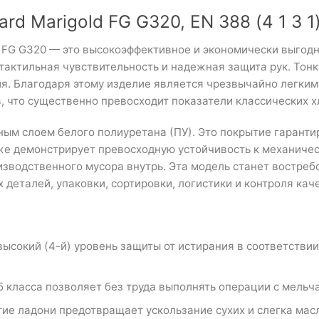
d Marigold FG G320, EN 388 (4 1 3 1
 FG G320 — это высокоэффективное и экономически выгодн
ктильная чувствительность и надежная защита рук. Тонка
ия. Благодаря этому изделие является чрезвычайно легким
, что существенно превосходит показатели классических 
ным слоем белого полиуретана (ПУ). Это покрытие гаранти
также демонстрирует превосходную устойчивость к механич
оизводственного мусора внутрь. Эта модель станет востре
деталей, упаковки, сортировки, логистики и контроля кач
ысокий (4-й) уровень защиты от истирания в соответстви
15 класса позволяет без труда выполнять операции с мель
ие ладони предотвращает ускользание сухих и слегка мас