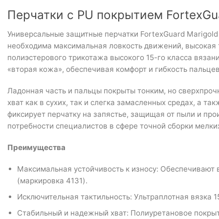
Перчатки с PU покрытием FortexGuar
Универсальные защитные перчатки FortexGuard Marigold
необходима максимальная ловкость движений, высокая та
полиэстерового трикотажа высокого 15-го класса вязан
«вторая кожа», обеспечивая комфорт и гибкость пальцев
Ладонная часть и пальцы покрыты тонким, но сверхпроч
хват как в сухих, так и слегка замасленных средах, а 
фиксирует перчатку на запястье, защищая от пыли и пр
потребности специалистов в сфере точной сборки мелких 
Преимущества
Максимальная устойчивость к износу: Обеспечивают в
(маркировка 4131).
Исключительная тактильность: Ультраплотная вязка 
Стабильный и надежный хват: Полиуретановое покрыт