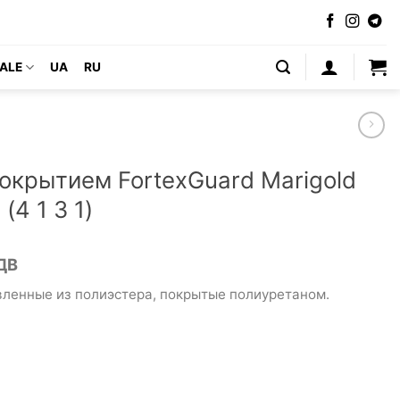
ALE
UA
RU
окрытием FortexGuard Marigold
(4 1 3 1)
льная
щая
ДВ
вленные из полиэстера, покрытые полиуретаном.
а
н.30 грн..
рн..