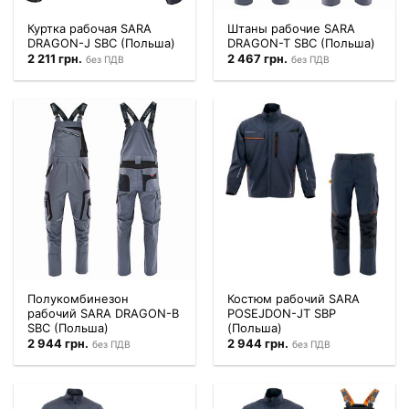
Куртка рабочая SARA
Штаны рабочие SARA
DRAGON-J SBC (Польша)
DRAGON-T SBC (Польша)
2 211
грн.
2 467
грн.
без ПДВ
без ПДВ
Полукомбинезон
Костюм рабочий SARA
рабочий SARA DRAGON-B
POSEJDON-JT SBP
SBC (Польша)
(Польша)
2 944
грн.
2 944
грн.
без ПДВ
без ПДВ