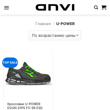
Skip
to
content
Главная
/
U-POWER
TOP SALE
Кроссовки U-POWER
EGON S1PS FO SR ESD