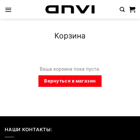
Skip
to
content
Корзина
Ваша корзина пока пуста.
Вернуться в магазин
НАШИ КОНТАКТЫ: