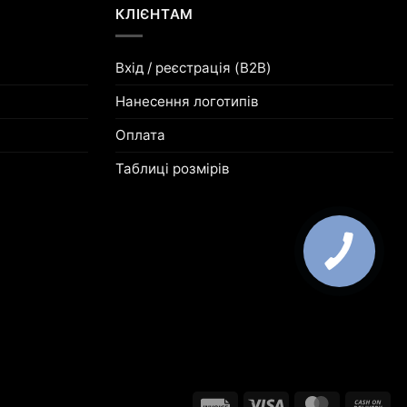
КЛІЄНТАМ
Вхід / реєстрація (B2B)
Нанесення логотипів
Оплата
Таблиці розмірів
Invoice
Visa
MasterCard
Ca