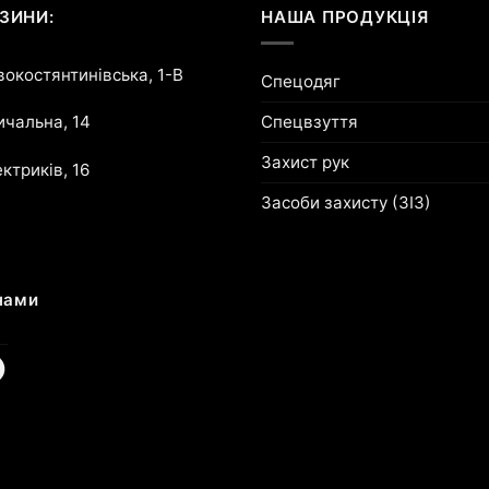
ЗИНИ:
НАША ПРОДУКЦІЯ
овокостянтинівська, 1-В
Спецодяг
Спецвзуття
ричальна, 14
Захист рук
ектриків, 16
Засоби захисту (ЗІЗ)
нами
am
cebook