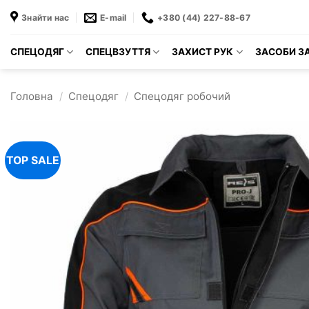
Пропустити
Знайти нас
E-mail
+380 (44) 227-88-67
СПЕЦОДЯГ
СПЕЦВЗУТТЯ
ЗАХИСТ РУК
ЗАСОБИ ЗА
Головна
/
Спецодяг
/
Спецодяг робочий
TOP SALE