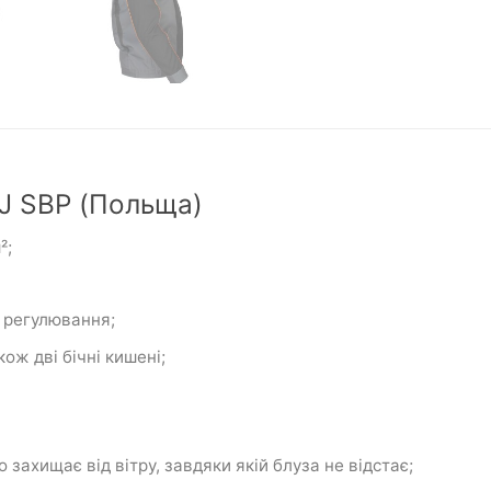
-J SBP (Польща)
²;
 регулювання;
кож дві бічні кишені;
 захищає від вітру, завдяки якій блуза не відстає;