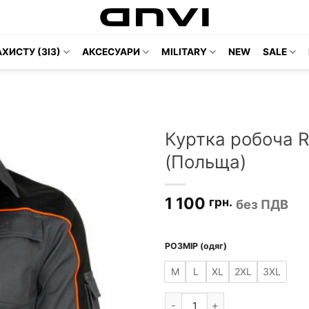
ХИСТУ (ЗІЗ)
АКСЕСУАРИ
MILITARY
NEW
SALE
Куртка робоча R
(Польща)
1 100
грн.
без ПДВ
РОЗМІР (одяг)
M
L
XL
2XL
3XL
Куртка робоча REIS Promaster