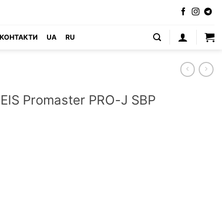
КОНТАКТИ
UA
RU
EIS Promaster PRO-J SBP
 PRO-J SBP (Польща) кількість