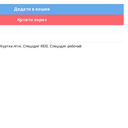
Додати в кошик
Купити зараз
,
Куртки літні
,
Спецодяг REIS
,
Спецодяг робочий