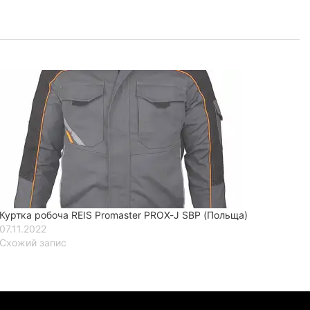
Куртка робоча REIS Promaster PROX-J SBP (Польща)
07.11.2022
Схожий запис