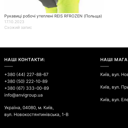
Рукавиці робочі утеплені REIS RFROZEN (Польща)
17.10.2023
Схожий запис
НАШІ КОНТАКТИ:
НАШІ МАГА
+380 (44) 227-88-67
Київ, вул. Н
+380 (50) 222-10-89
Київ, вул. П
+380 (67) 333-00-89
info@anvigroup.ua
Київ, вул. Ел
Україна, 04080, м. Київ,
вул. Новокостянтинівська, 1-В