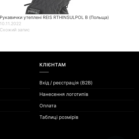
Рукавички утеплені REIS RTHINSULPOL B (Польща)
10.11.2022
Схожий запис
КЛІЄНТАМ
Вхід / реєстрація (B2B)
Нанесення логотипів
Оплата
Таблиці розмірів