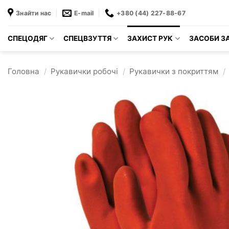
Пропустити
Знайти нас
E-mail
+380 (44) 227-88-67
СПЕЦОДЯГ
СПЕЦВЗУТТЯ
ЗАХИСТ РУК
ЗАСОБИ ЗА
Головна
/
Рукавички робочі
/
Рукавички з покриттям
/