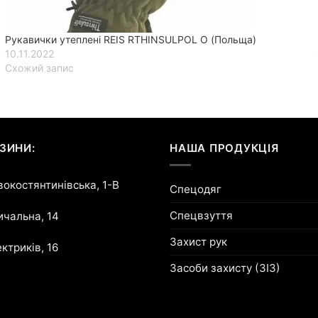
Рукавички утеплені REIS RTHINSULPOL O (Польща)
10.11.2022
Схожий запис
ЗИНИ:
НАША ПРОДУКЦІЯ
овокостянтинівська, 1-В
Спецодяг
Спецвзуття
ричальна, 14
Захист рук
ектриків, 16
Засоби захисту (ЗІЗ)