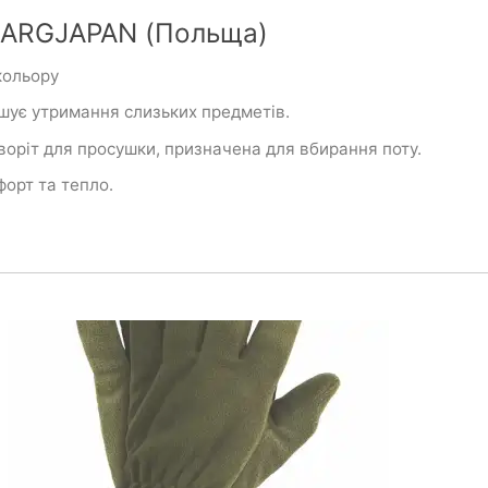
OLARGJAPAN (Польща)
кольору
шує утримання слизьких предметів.
воріт для просушки, призначена для вбирання поту.
форт та тепло.