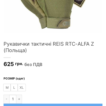
Рукавички тактичні REIS RTC-ALFA Z
(Польща)
625
грн.
без ПДВ
РОЗМІР (одяг)
M
L
XL
Рукавички тактичні REIS RTC-ALFA Z (Польща) кількість