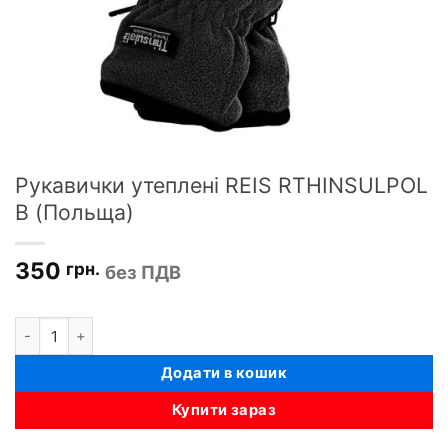
Рукавички утеплені REIS RTHINSULPOL
B (Польща)
350
грн.
без ПДВ
Рукавички утеплені REIS RTHINSULPOL B (Польща) кількість
Додати в кошик
Купити зараз