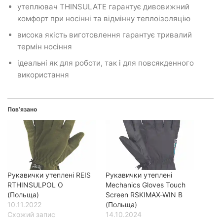
утеплювач THINSULATE гарантує дивовижний
комфорт при носінні та відмінну теплоізоляцію
висока якість виготовлення гарантує тривалий
термін носіння
ідеальні як для роботи, так і для повсякденного
використання
Пов’язано
Рукавички утеплені REIS
Рукавички утеплені
RTHINSULPOL O
Mechanics Gloves Touch
(Польща)
Screen RSKIMAX-WIN B
10.11.2022
(Польща)
Схожий запис
14.10.2024