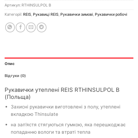
Артикул:
RTHINSULPOL B
Категорії:
REIS
,
Рукавиці REIS
,
Рукавички зимові
,
Рукавички робочі
Опис
Відгуки (0)
Рукавички утеплені REIS RTHINSULPOL B
(Польща)
Захисні рукавички виготовлені з полу, утеплені
вкладкою Thinsulate
на зап’ястя стягуються гумкою, яка перешкоджає
попаданню вологи та втраті тепла