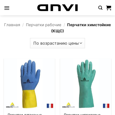
Skip
to
content
Главная
/
Перчатки рабочие
/
Перчатки химстойкие
(КЩС)
Перчатки латексные
Перчатки нитриловые