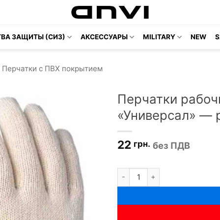
ВА ЗАЩИТЫ (СИЗ)
АКСЕССУАРЫ
MILITARY
NEW
S
Перчатки с ПВХ покрытием
Перчатки рабоч
«Универсал» — 
22
грн.
без ПДВ
Количество товара Перчатки р