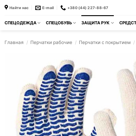
Skip
Найти нас
E-mail
+380 (44) 227-88-67
to
content
СПЕЦОДЕЖДА
СПЕЦОБУВЬ
ЗАЩИТА РУК
СРЕДСТ
Главная
/
Перчатки рабочие
/
Перчатки с покрытием
/