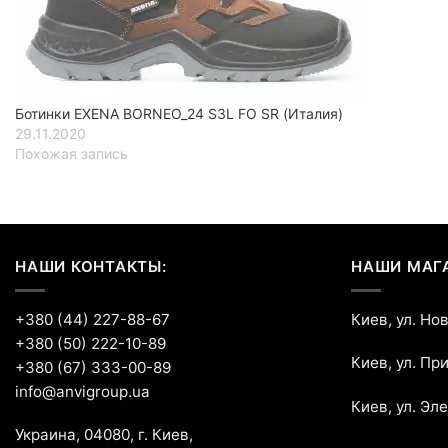
Ботинки EXENA BORNEO_24 S3L FO SR (Италия)
29.11.2020
Похожая запись
НАШИ КОНТАКТЫ:
НАШИ МАГ
+380 (44) 227-88-67
Киев, ул. Но
+380 (50) 222-10-89
Киев, ул. Пр
+380 (67) 333-00-89
info@anvigroup.ua
Киев, ул. Эл
Украина, 04080, г. Киев,