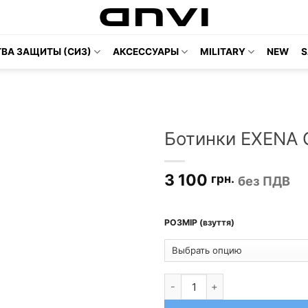
ВА ЗАЩИТЫ (СИЗ)
АКСЕССУАРЫ
MILITARY
NEW
S
Ботинки EXENA G
3 100
грн.
без ПДВ
РОЗМІР (взуття)
Количество товара Ботинки E