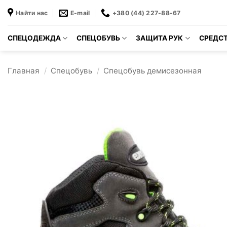
Skip
Найти нас
E-mail
+380 (44) 227-88-67
to
content
СПЕЦОДЕЖДА
СПЕЦОБУВЬ
ЗАЩИТА РУК
СРЕДСТ
Главная
/
Спецобувь
/
Спецобувь демисезонная