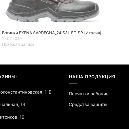
Ботинки EXENA SARDEGNA_24 S3L FO SR (Италия)
17.07.2019
Похожая запись
АЗИНЫ:
НАША ПРОДУКЦИЯ
воконстантиновская, 1-В
Перчатки рабочие
Средства защиты
ичальная, 14
ектриков, 16