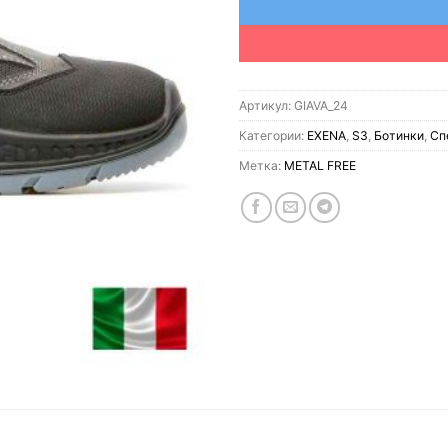
Артикул:
GIAVA_24
Категории:
EXENA
,
S3
,
Ботинки
,
Сп
Метка:
METAL FREE