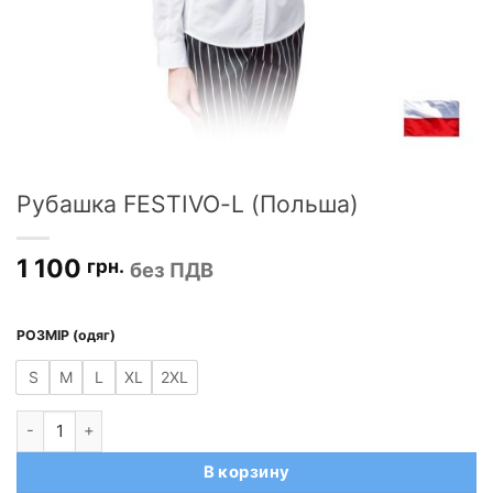
Рубашка FESTIVO-L (Польша)
1 100
грн.
без ПДВ
РОЗМІР (одяг)
S
M
L
XL
2XL
Количество товара Рубашка FESTIVO-L (Польша)
В корзину