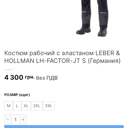
Костюм рабочий с эластаном LEBER &
HOLLMAN LH-FACTOR-JT S (Германия)
4 300
грн.
без ПДВ
РОЗМІР (одяг)
M
L
XL
2XL
3XL
Количество товара Костюм рабочий с эластаном LEBER & HO