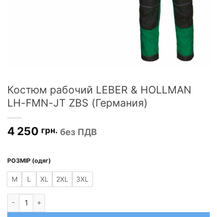
Костюм рабочий LEBER & HOLLMAN
LH-FMN-JT ZBS (Германия)
4 250
грн.
без ПДВ
РОЗМІР (одяг)
M
L
XL
2XL
3XL
Количество товара Костюм рабочий LEBER & HOLLMAN LH-FMN