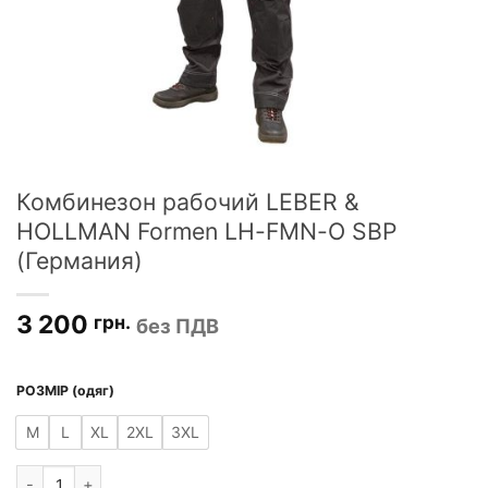
Комбинезон рабочий LEBER &
HOLLMAN Formen LH-FMN-O SBP
(Германия)
3 200
грн.
без ПДВ
РОЗМІР (одяг)
M
L
XL
2XL
3XL
Количество товара Комбинезон рабочий LEBER & HOLLMAN Fo