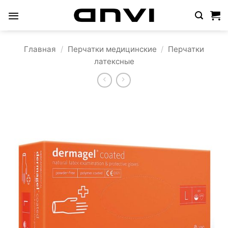
Skip
to
content
Главная
/
Перчатки медицинские
/
Перчатки
латексные