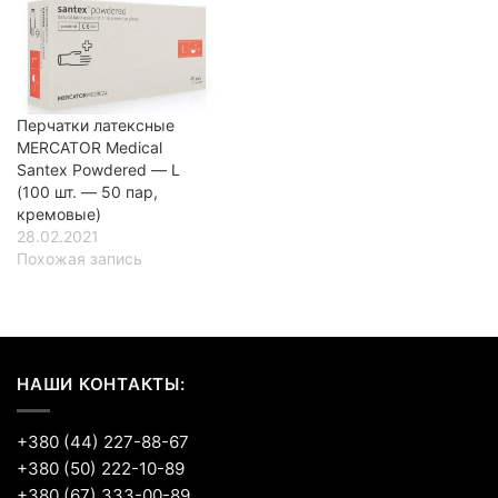
Перчатки латексные
MERCATOR Medical
Santex Powdered — L
(100 шт. — 50 пар,
кремовые)
28.02.2021
Похожая запись
НАШИ КОНТАКТЫ:
+380 (44) 227-88-67
+380 (50) 222-10-89
+380 (67) 333-00-89