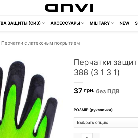
ВА ЗАЩИТЫ (СИЗ)
АКСЕССУАРЫ
MILITARY
NEW
S
Перчатки с латексным покрытием
Перчатки защи
388 (3 1 3 1)
37
грн.
без ПДВ
РОЗМІР (рукавички)
Количество товара Перчатки 