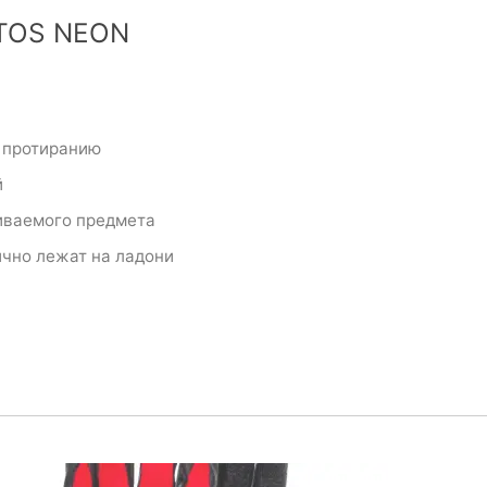
ATOS NEON
к протиранию
й
иваемого предмета
ично лежат на ладони