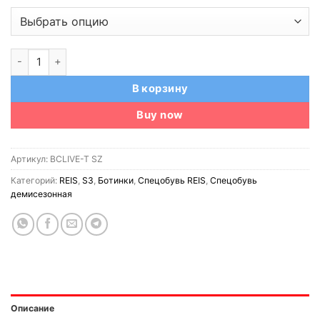
Количество товара Ботинки REIS BCLIVE-T SZ S3S FO SR (Поль
В корзину
Buy now
Артикул:
BCLIVE-T SZ
Категорий:
REIS
,
S3
,
Ботинки
,
Спецобувь REIS
,
Спецобувь
демисезонная
Описание