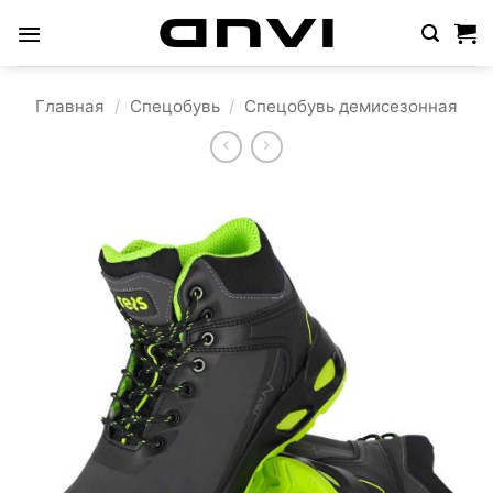
Skip
to
content
Главная
/
Спецобувь
/
Спецобувь демисезонная