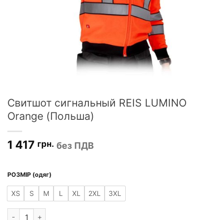
Свитшот сигнальный REIS LUMINO
Orange (Польша)
1 417
грн.
без ПДВ
РОЗМІР (одяг)
XS
S
M
L
XL
2XL
3XL
Количество товара Свитшот сигнальный REIS LUMINO Orange