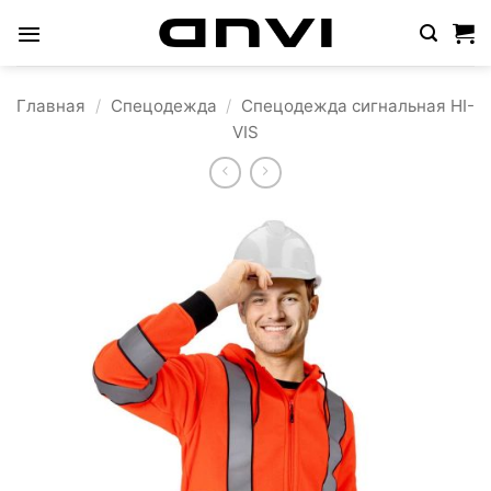
Skip
to
content
Главная
/
Спецодежда
/
Спецодежда сигнальная HI-
VIS