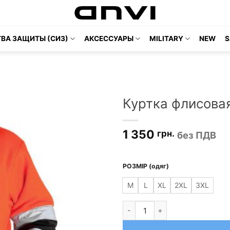
ВА ЗАЩИТЫ (СИЗ)
АКСЕССУАРЫ
MILITARY
NEW
S
Куртка флисова
1 350
грн.
без ПДВ
РОЗМІР (одяг)
M
L
XL
2XL
3XL
Количество товара Куртка фл