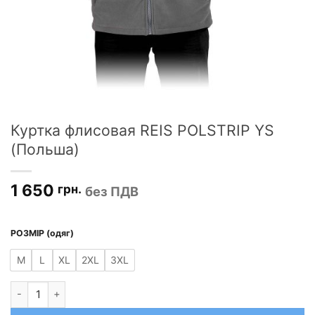
Куртка флисовая REIS POLSTRIP YS
(Польша)
1 650
грн.
без ПДВ
РОЗМІР (одяг)
M
L
XL
2XL
3XL
Количество товара Куртка флисовая REIS POLSTRIP YS (Поль