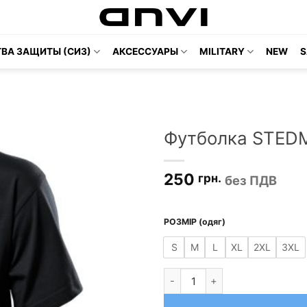
ВА ЗАЩИТЫ (СИЗ)
АКСЕССУАРЫ
MILITARY
NEW
S
Футболка STED
250
грн.
без ПДВ
РОЗМІР (одяг)
S
M
L
XL
2XL
3XL
Количество товара Футболка