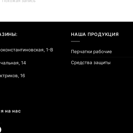
Похожая запись
АЗИНЫ:
НАША ПРОДУКЦИЯ
воконстантиновская, 1-В
Перчатки рабочие
Средства защиты
ичальная, 14
ектриков, 16
я на нас
am
cebook