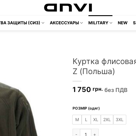
ВА ЗАЩИТЫ (СИЗ)
АКСЕССУАРЫ
MILITARY
NEW
S
Куртка флисова
Z (Польша)
1 750
грн.
без ПДВ
РОЗМІР (одяг)
M
L
XL
2XL
3XL
Количество товара Куртка ф