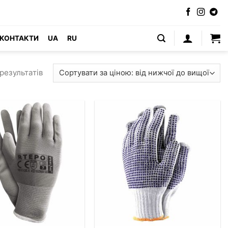
КОНТАКТИ
UA
RU
Сортування
результатів
за
ціною:
від
найнижчої
до
найвищої