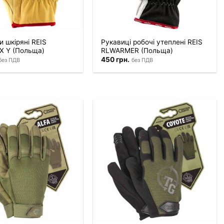
 шкіряні REIS
Рукавиці робочі утеплені REIS
X Y (Польща)
RLWARMER (Польща)
450
грн.
без ПДВ
без ПДВ