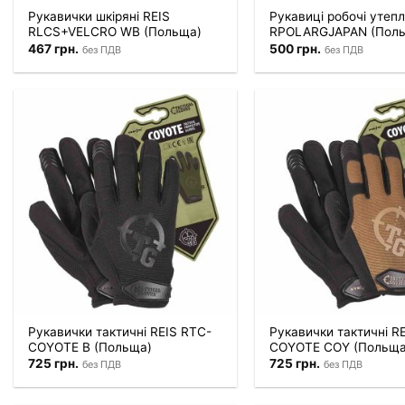
Рукавички шкіряні REIS
Рукавиці робочі утепл
RLCS+VELCRO WB (Польща)
RPOLARGJAPAN (Пол
467
грн.
500
грн.
без ПДВ
без ПДВ
Рукавички тактичні REIS RTC-
Рукавички тактичні R
COYOTE B (Польща)
COYOTE COY (Польща
725
грн.
725
грн.
без ПДВ
без ПДВ