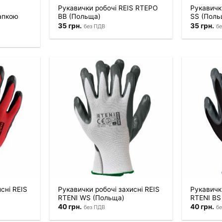
Рукавички робочі REIS RTEPO
Рукавичк
апкою
BB (Польща)
SS (Поль
35
грн.
35
грн.
без ПДВ
бе
сні REIS
Рукавички робочі захисні REIS
Рукавички
RTENI WS (Польща)
RTENI BS
40
грн.
40
грн.
без ПДВ
бе