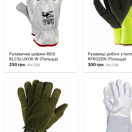
Рукавички шкіряні REIS
Рукавиці робочі утепл
RLCSLUXOR W (Польща)
RFROZEN (Польща)
250
грн.
300
грн.
без ПДВ
без ПДВ