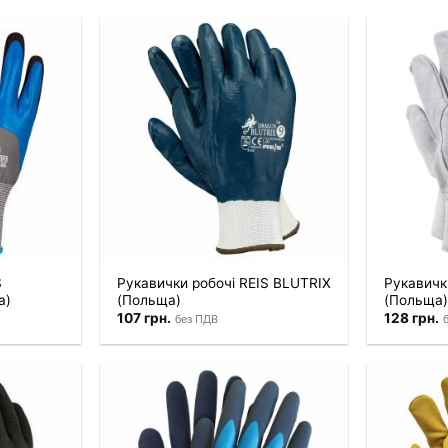
S
Рукавички робочі REIS BLUTRIX
Рукавичк
а)
(Польща)
(Польща)
107
грн.
128
грн.
без ПДВ