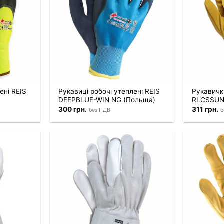
ені REIS
Рукавиці робочі утеплені REIS
Рукавички
DEEPBLUE-WIN NG (Польща)
RLCSSUN
300
грн.
311
грн.
без ПДВ
б