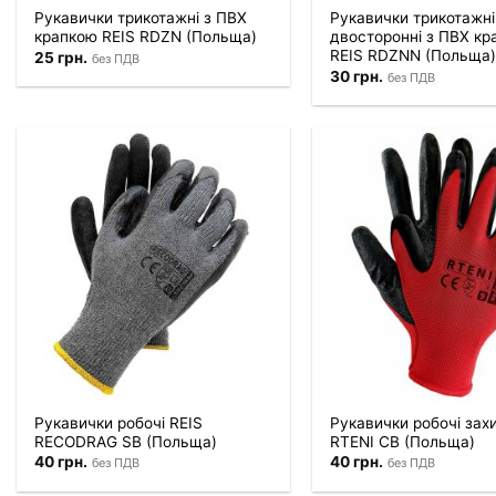
Рукавички трикотажні з ПВХ
Рукавички трикотажні
крапкою REIS RDZN (Польща)
двосторонні з ПВХ кр
REIS RDZNN (Польща)
25
грн.
без ПДВ
30
грн.
без ПДВ
Рукавички робочі REIS
Рукавички робочі захи
RECODRAG SB (Польща)
RTENI CB (Польща)
40
грн.
40
грн.
без ПДВ
без ПДВ