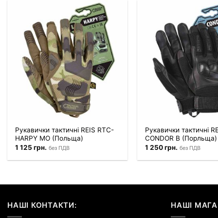
Рукавички тактичні REIS RTC-
Рукавички тактичні R
HARPY MO (Польща)
CONDOR B (Порльща)
1 125
грн.
1 250
грн.
без ПДВ
без ПДВ
НАШІ КОНТАКТИ:
НАШІ МАГА