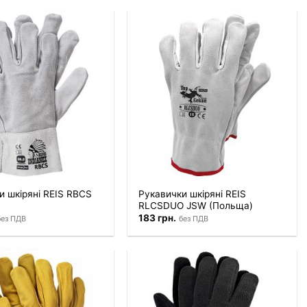
и шкіряні REIS RBCS
Рукавички шкіряні REIS
RLCSDUO JSW (Польща)
183
грн.
без ПДВ
без ПДВ