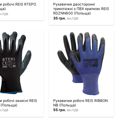
и робочі REIS RTEPO
Рукавички двосторонні
ща)
трикотажні з ПВХ крапкою REIS
RDZNN600 (Польща)
з ПДВ
35
грн.
без ПДВ
 робочі захисні REIS
Рукавички робочі REIS RIBBON
 (Польща)
NB (Польща)
55
грн.
з ПДВ
без ПДВ