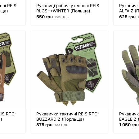
ені REIS
Рукавиці робочі утеплені REIS
Рукавичк
ьща)
RLCS++WINTER (Польща)
ALFA Z (
550
грн.
625
грн.
без ПДВ
EIS RTC-
Рукавички тактичні REIS RTC-
Рукавичк
)
BUZZARD Z (Порльща)
EAGLE Z 
875
грн.
1 050
грн
без ПДВ