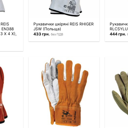
 REIS
Рукавички шкіряні REIS RHIGER
Рукавички
, EN388
JSW (Польща)
RLCSYLU
 3 X 4 X),
433
грн.
444
грн.
без ПДВ