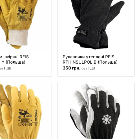
 шкіряні REIS
Рукавички утеплені REIS
 Y (Польща)
RTHINSULPOL B (Польща)
350
грн.
ез ПДВ
без ПДВ